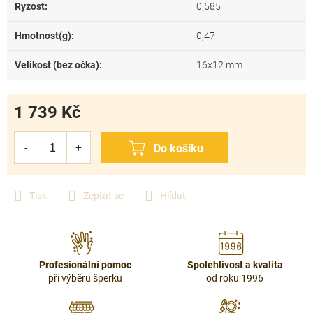
Ryzost
:
0,585
Hmotnost(g)
:
0,47
Velikost (bez očka)
:
16x12 mm
1 739 Kč
Měrná
cena:
Tisk
Zeptat se
Hlídat
Profesionální pomoc
Spolehlivost a kvalita
při výběru šperku
od roku 1996