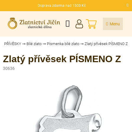
Přejít
Doprava zdarma nad 1500 Kč
na
CZK
obsah
NÁKUPNÍ
KOŠÍK
PŘÍVĚSKY
Bílé zlato
Písmenka bílé zlato
Zlatý přívěsek PÍSMENO Z
Zlatý přívěsek PÍSMENO Z
30636