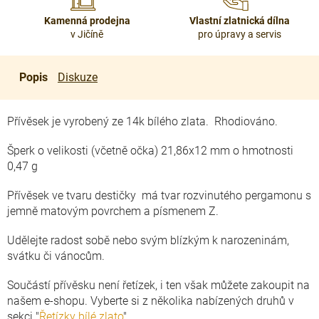
Kamenná prodejna
Vlastní zlatnická dílna
v Jičíně
pro úpravy a servis
Popis
Diskuze
Přívěsek je vyrobený ze 14k bílého zlata. Rhodiováno.
Šperk o velikosti (včetně očka) 21,86x12 mm o hmotnosti
0,47 g
Přívěsek ve tvaru destičky má tvar rozvinutého pergamonu s
jemně matovým povrchem a písmenem Z.
Udělejte radost sobě nebo svým blízkým k narozeninám,
svátku či vánocům.
Součástí přívěsku není řetízek, i ten však můžete zakoupit na
našem e-shopu. Vyberte si z několika nabízených druhů v
sekci "
Řetízky bílé zlato
".