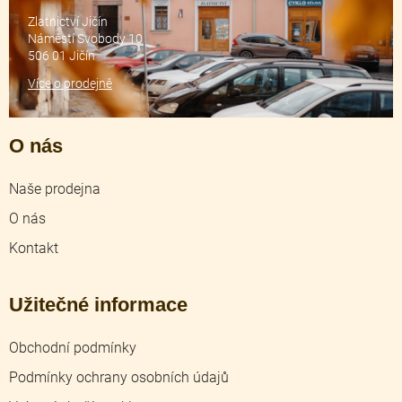
Zlatnictví Jičín
Náměstí Svobody 10
506 01 Jičín
Více o prodejně
O nás
Naše prodejna
O nás
Kontakt
Užitečné informace
Obchodní podmínky
Podmínky ochrany osobních údajů