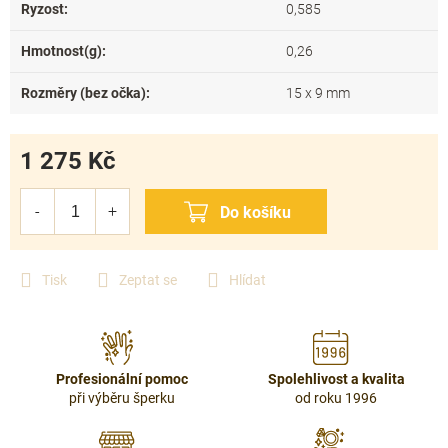
Ryzost
:
0,585
Hmotnost(g)
:
0,26
Rozměry (bez očka)
:
15 x 9 mm
1 275 Kč
Měrná
cena:
Tisk
Zeptat se
Hlídat
Profesionální pomoc
Spolehlivost a kvalita
při výběru šperku
od roku 1996