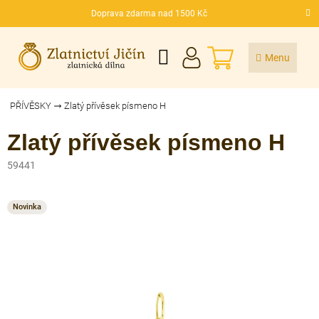
Přejít
Doprava zdarma nad 1500 Kč
na
CZK
obsah
NÁKUPNÍ
KOŠÍK
PŘÍVĚSKY
Zlatý přívěsek písmeno H
Zlatý přívěsek písmeno H
59441
Novinka