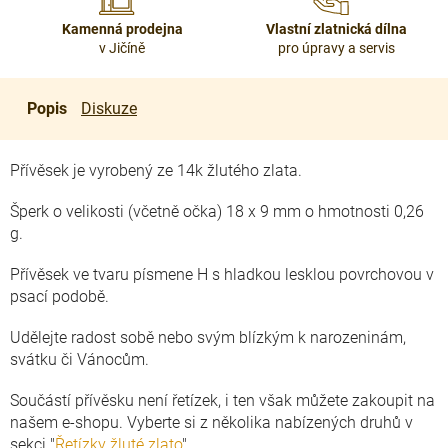
Kamenná prodejna
Vlastní zlatnická dílna
v Jičíně
pro úpravy a servis
Popis
Diskuze
Přívěsek je vyrobený ze 14k žlutého zlata.
Šperk o velikosti (včetně očka) 18 x 9 mm o hmotnosti 0,26
g.
Přívěsek ve tvaru písmene H s hladkou lesklou povrchovou v
psací podobě.
Udělejte radost sobě nebo svým blízkým k narozeninám,
svátku či Vánocům.
Součástí přívěsku není řetízek, i ten však můžete zakoupit na
našem e-shopu. Vyberte si z několika nabízených druhů v
sekci "
Řetízky žluté zlato
".