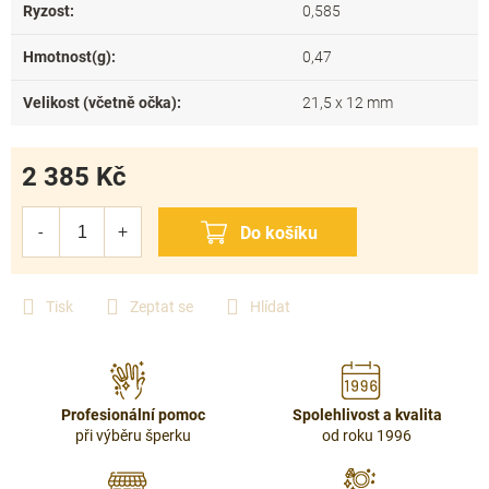
Ryzost
:
0,585
Hmotnost(g)
:
0,47
Velikost (včetně očka)
:
21,5 x 12 mm
2 385 Kč
Měrná
cena:
Tisk
Zeptat se
Hlídat
Profesionální pomoc
Spolehlivost a kvalita
při výběru šperku
od roku 1996