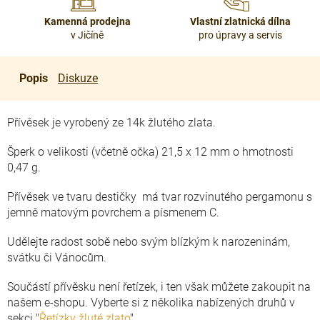
Kamenná prodejna
Vlastní zlatnická dílna
v Jičíně
pro úpravy a servis
Popis
Diskuze
Přívěsek je vyrobený ze 14k žlutého zlata.
Šperk o velikosti (včetně očka) 21,5 x 12 mm o hmotnosti
0,47 g.
Přívěsek ve tvaru destičky má tvar rozvinutého pergamonu s
jemně matovým povrchem a písmenem C.
Udělejte radost sobě nebo svým blízkým k narozeninám,
svátku či Vánocům.
Součástí přívěsku není řetízek, i ten však můžete zakoupit na
našem e-shopu. Vyberte si z několika nabízených druhů v
sekci "
Řetízky žluté zlato
".