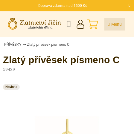
Přejít
Doprava zdarma nad 1500 Kč
na
CZK
obsah
NÁKUPNÍ
KOŠÍK
PŘÍVĚSKY
Zlatý přívěsek písmeno C
Zlatý přívěsek písmeno C
59429
Novinka