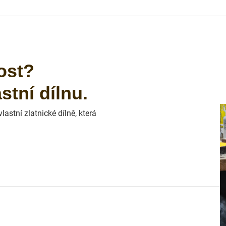
ost?
tní dílnu.
astní zlatnické dílně, která