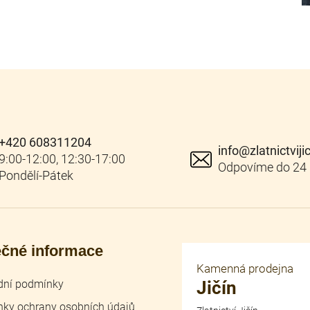
+420 608311204
info
@
zlatnictviji
ečné informace
Kamenná prodejna
ní podmínky
Jičín
ky ochrany osobních údajů