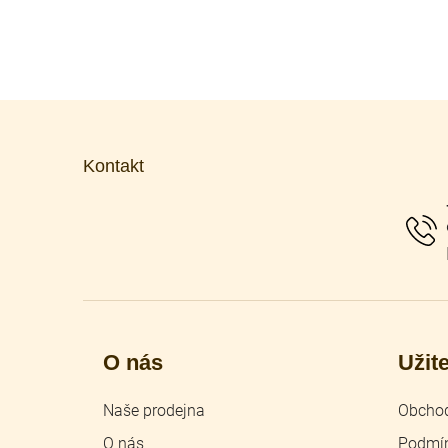
Z
á
p
Kontakt
a
t
í
O nás
Užit
Naše prodejna
Obchod
O nás
Podmín