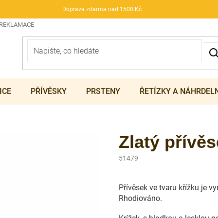
Doprava zdarma nad 1500 Kč
 REKLAMACE
ICE
PŘÍVĚSKY
PRSTENY
ŘETÍZKY A NÁHRDEL
Zlatý přívě
51479
Přívěsek ve tvaru křížku je v
Rhodiováno.