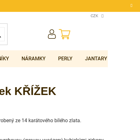
CZK
NÁKUPNÍ
KOŠÍK
NÍKY
NÁRAMKY
PERLY
JANTARY
SOUPRA
sek KŘÍŽEK
yrobený ze 14 karátového bílého zlata.