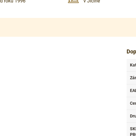
d roku 1996
v Jičíně
Dop
Ka
Zá
EA
Ce
Dr
SK
PR