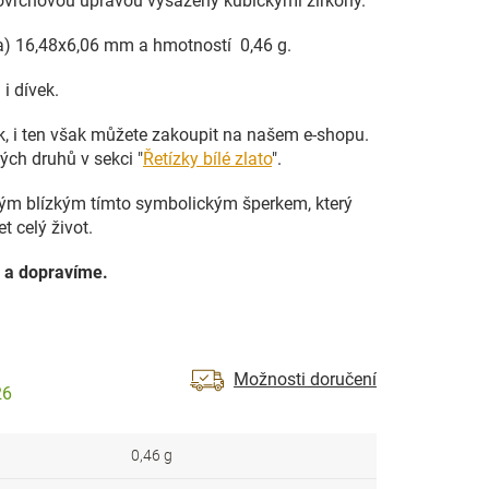
 povrchovou úpravou vysázený kubickými zirkony.
čka) 16,48x6,06 mm a hmotností 0,46 g.
i dívek.
ek, i ten však můžete zakoupit na našem e-shopu.
ých druhů v sekci "
Řetízky bílé zlato
".
vým blízkým tímto symbolickým šperkem, který
t celý život.
 a dopravíme.
Možnosti doručení
26
0,46 g