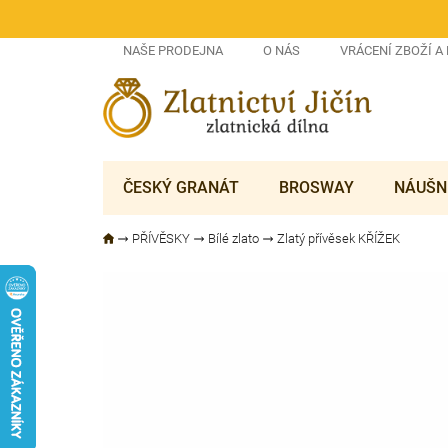
Přejít
na
obsah
NAŠE PRODEJNA
O NÁS
VRÁCENÍ ZBOŽÍ A
ČESKÝ GRANÁT
BROSWAY
NÁUŠN
PŘÍVĚSKY
Bílé zlato
Zlatý přívěsek KŘÍŽEK