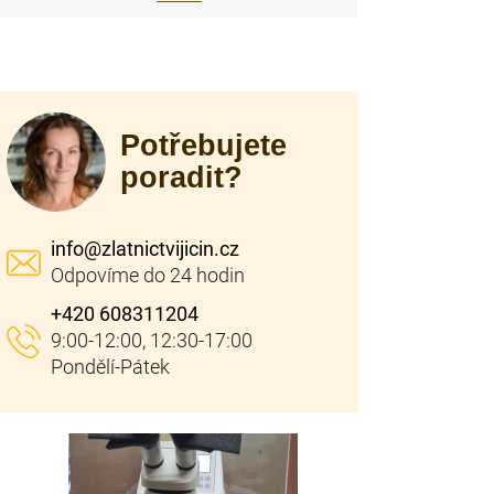
Potřebujete
poradit?
info
@
zlatnictvijicin.cz
+420 608311204