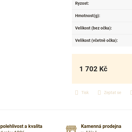
Ryzost
:
Hmotnost(g)
:
Velikost (bez očka)
:
Velikost (včetně očka)
:
1 702 Kč
Měrná
cena:
Tisk
Zeptat se
polehlivost a kvalita
Kamenná prodejna