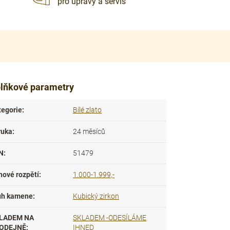
pro úpravy a servis
lňkové parametry
tegorie
:
Bílé zlato
ruka
:
24 měsíců
N
:
51479
nové rozpětí
:
1.000-1.999,-
uh kamene
:
Kubický zirkon
LADEM NA
SKLADEM -ODESÍLÁME
ODEJNĚ
:
IHNED