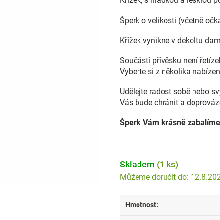
Krížek, s hladkou a lesklou
Šperk o velikosti (včetně o
Křížek vynikne v dekoltu dam 
Součástí přívěsku není řetíz
Vyberte si z několika nabízen
Udělejte radost sobě nebo s
Vás bude chránit a doprováze
Šperk Vám krásně zabalíme
Skladem
(1 ks)
12.8.20
Hmotnost
: