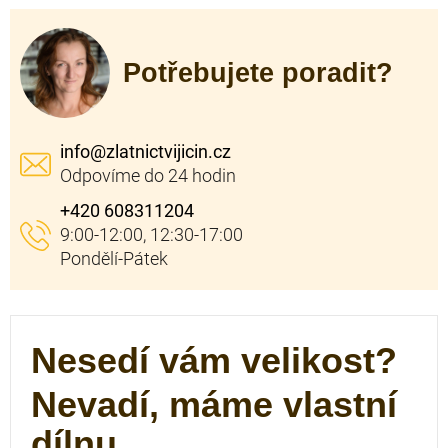
Potřebujete poradit?
info
@
zlatnictvijicin.cz
+420 608311204
Nesedí vám velikost?
Nevadí, máme vlastní
dílnu.