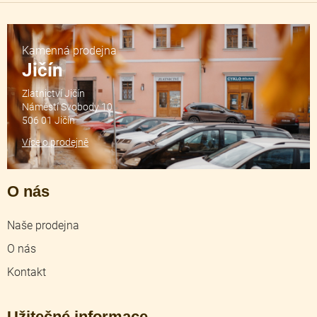
Kamenná prodejna
Jičín
Zlatnictví Jičín
Náměstí Svobody 10
506 01 Jičín
Více o prodejně
O nás
Naše prodejna
O nás
Kontakt
Užitečné informace