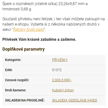
Šperk o rozměrech (včetně očka) 23,26x9,87 mm a
hmotnosti 0,68 g.
Součástí přívěsku není řetízek, i ten však můžete zakoupit na
našem e-shopu. Vyberte si z několika nabízených druhů v
sekci "
Řetízky žluté zlato
".
Přívěsek Vám krásně zabalíme a zašleme.
Doplňkové parametry
Kategorie
:
PŘÍVĚSKY
EAN
:
51572
Cenové rozpětí
:
2.000-3.999,-
Druh kamene
:
Kubický zirkon
SKLADEM NA PRODEJNĚ
:
SKLADEM -ODESÍLÁME IHNED