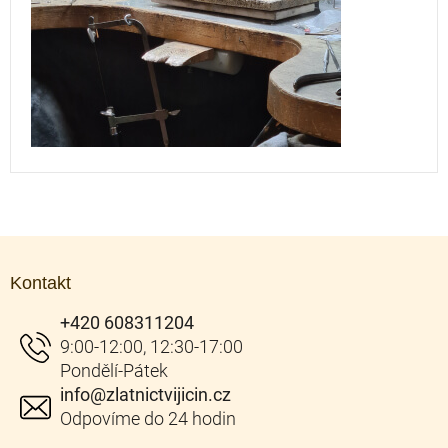
Z
á
Kontakt
p
a
+420 608311204
t
í
info
@
zlatnictvijicin.cz