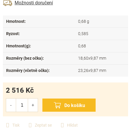
Možnosti doručení
Hmotnost
:
0,68 g
Ryzost
:
0,585
Hmotnost(g)
:
0,68
Rozměry (bez očka)
:
18,60x9,87 mm
Rozměry (včetně očka)
:
23,26x9,87 mm
2 516 Kč
Měrná
cena:
Tisk
Zeptat se
Hlídat