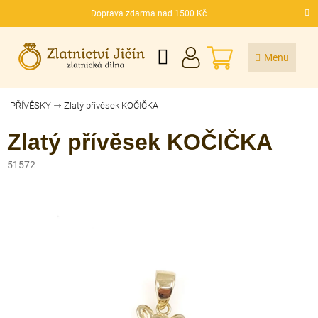
Přejít
Doprava zdarma nad 1500 Kč
na
CZK
obsah
NÁKUPNÍ
KOŠÍK
PŘÍVĚSKY
Zlatý přívěsek KOČIČKA
Zlatý přívěsek KOČIČKA
51572