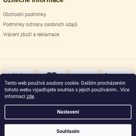
Obchodní podmínky
Podmínky ochrany osobních údajů
Vrácení zboží a reklamace
dobírka
převodem
Tento web používá soubory cookie. Dalším procházením
tohoto webu vyjadřujete souhlas s jejich používáním.. Více
osobní
odběr
informací
zde
.
Nastavení
Copyright 2026
Zlatnictví Jičín
. Všechna práva
vyhrazena.
Souhlasím
Vytvořil Shoptet