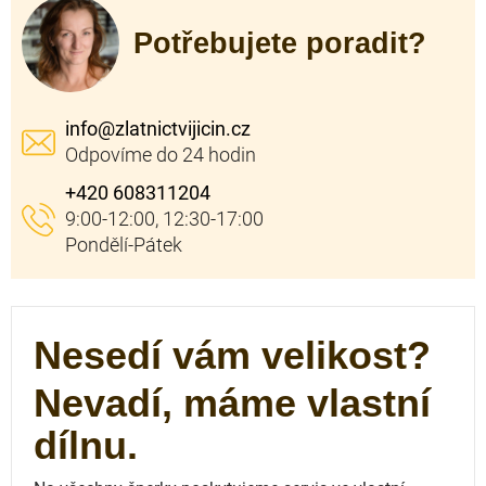
Potřebujete poradit?
info
@
zlatnictvijicin.cz
+420 608311204
Nesedí vám velikost?
Nevadí, máme vlastní
dílnu.