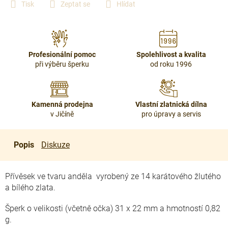
Tisk
Zeptat se
Hlídat
Profesionální pomoc
Spolehlivost a kvalita
při výběru šperku
od roku 1996
Kamenná prodejna
Vlastní zlatnická dílna
v Jičíně
pro úpravy a servis
Popis
Diskuze
Přívěsek ve tvaru anděla vyrobený ze 14 karátového žlutého
a bílého zlata.
Šperk o velikosti (včetně očka) 31 x 22 mm a hmotností 0,82
g.