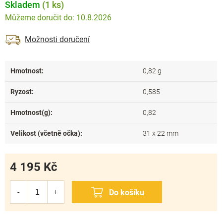
Skladem
(1 ks)
10.8.2026
Možnosti doručení
Hmotnost
:
0,82 g
Ryzost
:
0,585
Hmotnost(g)
:
0,82
Velikost (včetně očka)
:
31 x 22 mm
4 195 Kč
Měrná
cena: