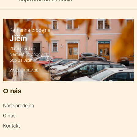
Kamenná prodejna
Jičín
Zlatnictví Jičín
Náměstí Svobody 10
506 01 Jičín
Více o prodejně
O nás
Naše prodejna
O nás
Kontakt