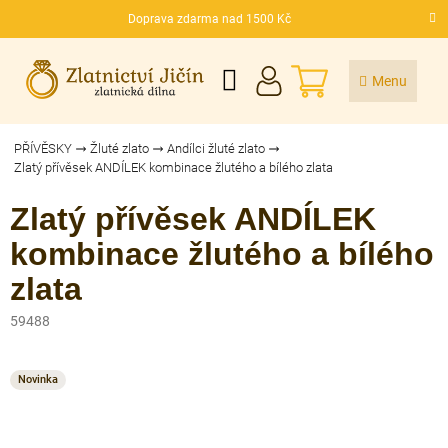
Přejít
Doprava zdarma nad 1500 Kč
na
CZK
obsah
NÁKUPNÍ
KOŠÍK
PŘÍVĚSKY
Žluté zlato
Andílci žluté zlato
Zlatý přívěsek ANDÍLEK kombinace žlutého a bílého zlata
Zlatý přívěsek ANDÍLEK
kombinace žlutého a bílého
zlata
59488
Novinka