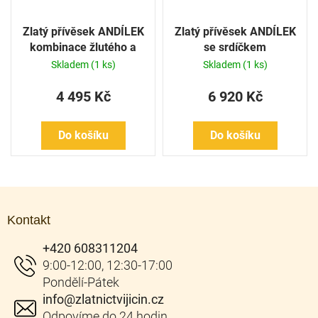
Zlatý přívěsek ANDÍLEK
Zlatý přívěsek ANDÍLEK
kombinace žlutého a
se srdíčkem
bílého zlata
Skladem
(1 ks)
Skladem
(1 ks)
4 495 Kč
6 920 Kč
Do košíku
Do košíku
Z
á
Kontakt
p
a
+420 608311204
t
í
info
@
zlatnictvijicin.cz