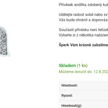
Přívěsek andílka zdobený kub
Udělejte radost sobě nebo s
Vás bude chránit a doprováze
Součástí přívěsku není řetíz
Vyberte si z několika nabízen
Šperk Vám krásně zabalíme
Skladem
(1 ks)
12.8.20
Hmotnost
:
Ryzost
:
Hmotnost(g)
: