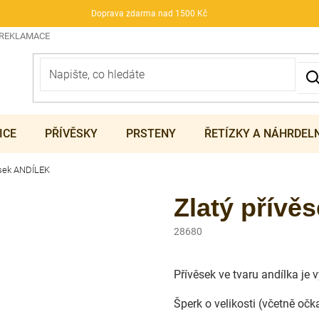
Doprava zdarma nad 1500 Kč
 REKLAMACE
ICE
PŘÍVĚSKY
PRSTENY
ŘETÍZKY A NÁHRDEL
ěsek ANDÍLEK
Zlatý přív
28680
Přívěsek ve tvaru andílka je
Šperk o velikosti (včetně o