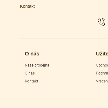
p
Kontakt
a
t
í
O nás
Užit
Naše prodejna
Obchod
O nás
Podmín
Kontakt
Vrácen