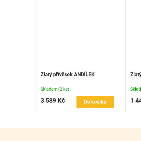
Zlatý přívěsek ANDÍLEK
Zlat
Skladem
(2 ks)
Skla
3 589 Kč
1 4
Do košíku
Z
á