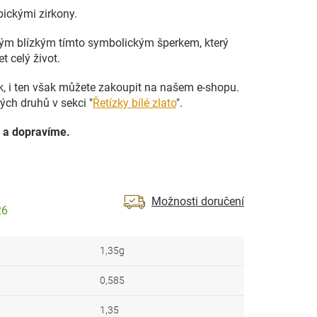
ickými zirkony.
vým blízkým tímto symbolickým šperkem, který
t celý život.
ek, i ten však můžete zakoupit na našem e-shopu.
ých druhů v sekci "
Řetízky bílé zlato
".
 a dopravíme.
Možnosti doručení
26
1,35g
0,585
1,35