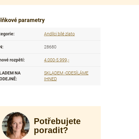
lňkové parametry
tegorie
:
Andílci bílé zlato
N
:
28680
nové rozpětí
:
4.000-5.999,-
LADEM NA
SKLADEM -ODESÍLÁME
ODEJNĚ
:
IHNED
Potřebujete
poradit?