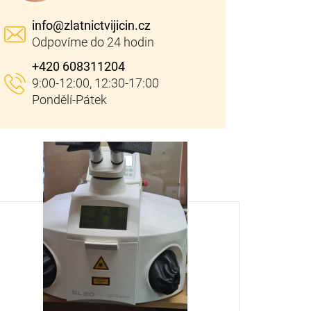
info
@
zlatnictvijicin.cz
+420 608311204