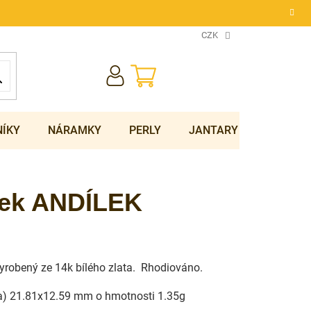
CZK
NÁKUPNÍ
KOŠÍK
NÍKY
NÁRAMKY
PERLY
JANTARY
SOUPRA
ěsek ANDÍLEK
 vyrobený ze 14k bílého zlata. Rhodiováno.
čka) 21.81x12.59 mm o hmotnosti 1.35g