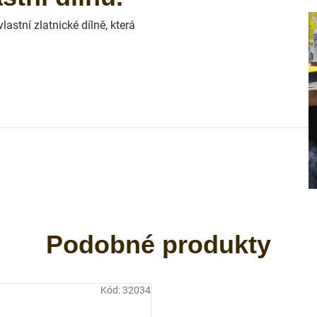
astní zlatnické dílně, která
Kód:
32034