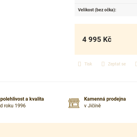
Velikost (bez očka)
:
4 995 Kč
Měrná
cena:
Tisk
Zeptat se
polehlivost a kvalita
Kamenná prodejna
d roku 1996
v Jičíně