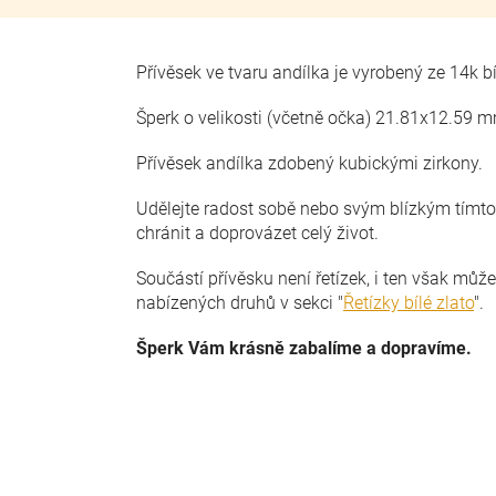
Přívěsek ve tvaru andílka je vyrobený ze 14k 
Šperk o velikosti (včetně očka) 21.81x12.59 
Přívěsek andílka zdobený kubickými zirkony.
Udělejte radost sobě nebo svým blízkým tímt
chránit a doprovázet celý život.
Součástí přívěsku není řetízek, i ten však můž
nabízených druhů v sekci "
Řetízky bílé zlato
".
Šperk Vám krásně zabalíme a dopravíme.