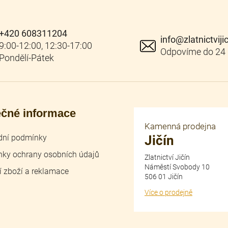
+420 608311204
info
@
zlatnictviji
ečné informace
Kamenná prodejna
ní podmínky
Jičín
ky ochrany osobních údajů
Zlatnictví Jičín
Náměstí Svobody 10
í zboží a reklamace
506 01 Jičín
Více o prodejně