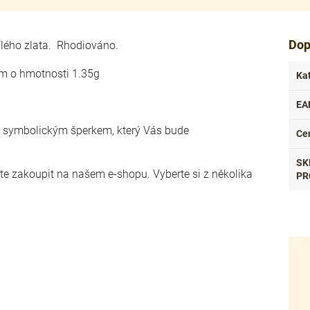
Dop
bílého zlata. Rhodiováno.
mm o hmotnosti 1.35g
Ka
EA
o symbolickým šperkem, který Vás bude
Ce
SK
ete zakoupit na našem e-shopu. Vyberte si z několika
PR