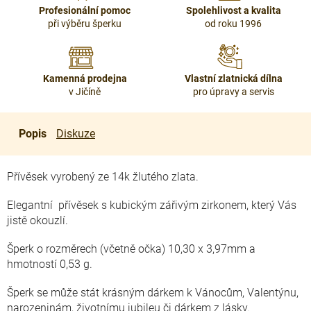
Profesionální pomoc
Spolehlivost a kvalita
při výběru šperku
od roku 1996
Kamenná prodejna
Vlastní zlatnická dílna
v Jičíně
pro úpravy a servis
Popis
Diskuze
Přívěsek vyrobený ze 14k žlutého zlata.
Elegantní přívěsek s kubickým zářivým zirkonem, který Vás
jistě okouzlí.
Šperk o rozměrech (včetně očka) 10,30 x 3,97mm a
hmotností 0,53 g.
Šperk se může stát krásným dárkem k Vánocům, Valentýnu,
narozeninám, životnímu jubileu či dárkem z lásky.