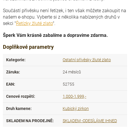
Součástí přívěsku není řetízek, i ten však můžete zakoupit na
našem e-shopu. Vyberte si z několika nabízených druhů v
sekci "
Řetízky žluté zlato
".
Šperk Vám krásně zabalíme a dopravíme zdarma.
Doplňkové parametry
Kategorie
:
Ostatní přívěsky žluté zlato
Záruka
:
24 měsíců
EAN
:
52755
Cenové rozpětí
:
1.000-1.999,-
Druh kamene
:
Kubický zirkon
SKLADEM NA PRODEJNĚ
:
SKLADEM -ODESÍLÁME IHNED