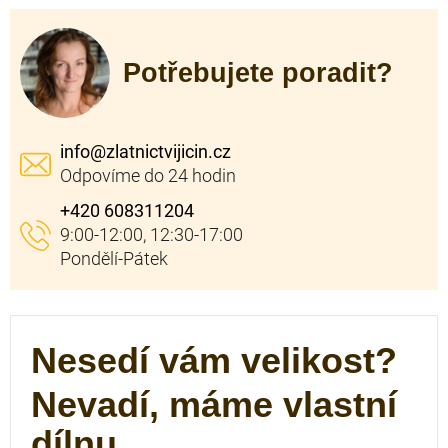
Potřebujete poradit?
info
@
zlatnictvijicin.cz
+420 608311204
Nesedí vám velikost?
Nevadí, máme vlastní
dílnu.