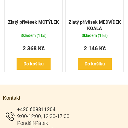
Zlatý přívěsek MOTÝLEK
Zlatý přívěsek MEDVÍDEK
KOALA
Skladem
(1 ks)
Skladem
(1 ks)
2 368 Kč
2 146 Kč
Do košíku
Do košíku
Z
á
Kontakt
p
a
+420 608311204
t
í