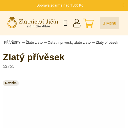
Přejít
Doprava zdarma nad 1500 Kč
na
CZK
obsah
NÁKUPNÍ
KOŠÍK
PŘÍVĚSKY
Žluté zlato
Ostatní přívěsky žluté zlato
Zlatý přívěsek
Zlatý přívěsek
52755
Novinka