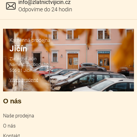
info
@
zlatnictvijicin.cz
Kamenná prodejna
Jičín
Zlatnictví Jičín
Náměstí Svobody 10
506 01 Jičín
Více o prodejně
O nás
Naše prodejna
O nás
Kontakt