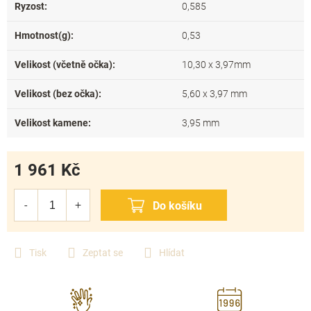
Ryzost
:
0,585
Hmotnost(g)
:
0,53
Velikost (včetně očka)
:
10,30 x 3,97mm
Velikost (bez očka)
:
5,60 x 3,97 mm
Velikost kamene
:
3,95 mm
1 961 Kč
Měrná
cena:
Tisk
Zeptat se
Hlídat