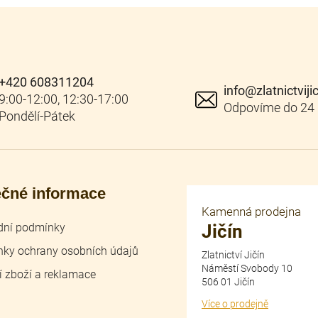
+420 608311204
info
@
zlatnictviji
ečné informace
Kamenná prodejna
ní podmínky
Jičín
ky ochrany osobních údajů
Zlatnictví Jičín
Náměstí Svobody 10
í zboží a reklamace
506 01 Jičín
Více o prodejně