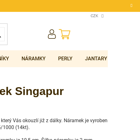
CZK
NÁKUPNÍ
KOŠÍK
NÍKY
NÁRAMKY
PERLY
JANTARY
SOUPRA
ek Singapur
který Vás okouzlí již z dálky. Náramek je vyroben
5/1000 (14kt).