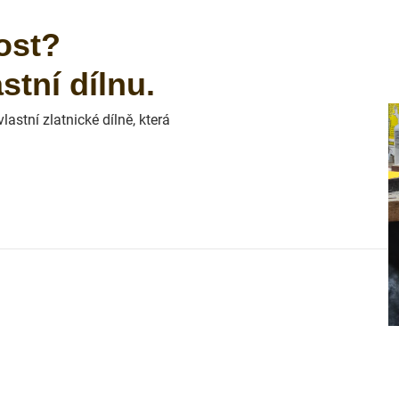
ost?
tní dílnu.
astní zlatnické dílně, která