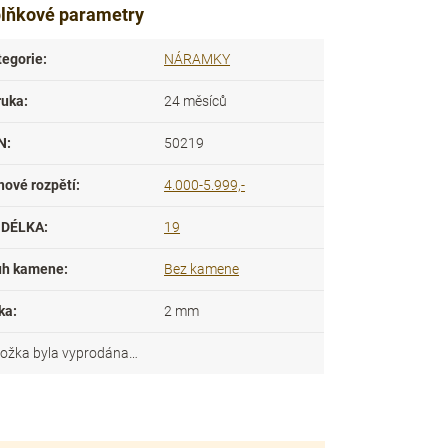
lňkové parametry
tegorie
:
NÁRAMKY
ruka
:
24 měsíců
N
:
50219
nové rozpětí
:
4.000-5.999,-
DÉLKA
:
19
uh kamene
:
Bez kamene
ka
:
2 mm
ložka byla vyprodána…