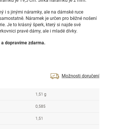
náramku je 19,5 cm. Šířka náramku je 2 mm.
ý i s jinými náramky, ale na dámské ruce
samostatně. Náramek je určen pro běžné nošení
e. Je to krásný šperk, který si najde své
ovnici pravé dámy, ale i mladé dívky.
 a dopravíme zdarma.
Možnosti doručení
1,51 g
0,585
1,51