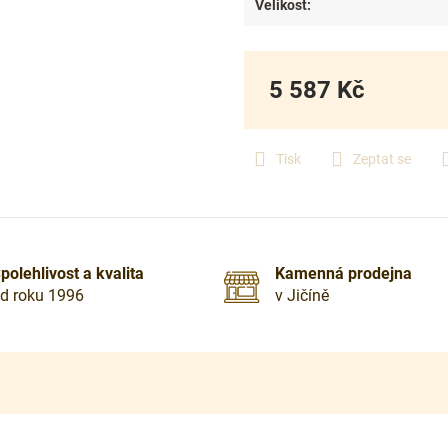
Velikost
:
5 587 Kč
Měrná
cena:
Tisk
Zeptat se
polehlivost a kvalita
Kamenná prodejna
d roku 1996
v Jičíně