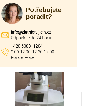
Potřebujete
poradit?
info
@
zlatnictvijicin.cz
+420 608311204