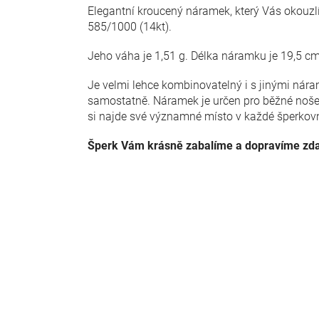
Elegantní kroucený náramek, který Vás okouzlí 
585/1000 (14kt).
Jeho váha je 1,51 g. Délka náramku je 19,5 c
Je velmi lehce kombinovatelný i s jinými nár
samostatně. Náramek je určen pro běžné nošení
si najde své významné místo v každé šperkovni
Šperk Vám krásně zabalíme a dopravíme zd