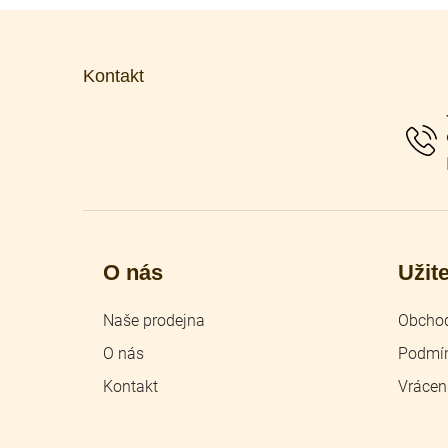
Z
á
p
Kontakt
a
t
í
O nás
Užit
Naše prodejna
Obchod
O nás
Podmín
Kontakt
Vrácen