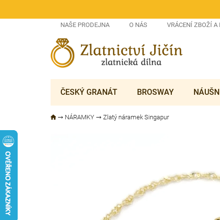
Přejít
na
obsah
NAŠE PRODEJNA
O NÁS
VRÁCENÍ ZBOŽÍ A
ČESKÝ GRANÁT
BROSWAY
NÁUŠN
NÁRAMKY
Zlatý náramek Singapur