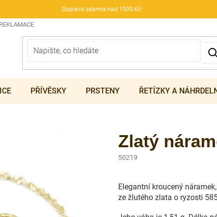
Doprava zdarma nad 1500 Kč
 REKLAMACE
ICE
PŘÍVĚSKY
PRSTENY
ŘETÍZKY A NÁHRDEL
Zlatý náram
50219
Elegantní kroucený náramek, 
ze žlutého zlata o ryzosti 58