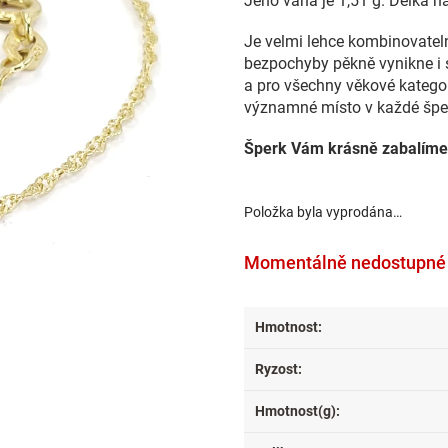
Jeho váha je 1,51 g. Délka 
Je velmi lehce kombinovateln
bezpochyby pěkně vynikne i 
a pro všechny věkové kategori
významné místo v každé šperk
Šperk Vám krásně zabalíme
Položka byla vyprodána…
Momentálně nedostupné
Hmotnost
:
Ryzost
:
Hmotnost(g)
: