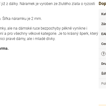
Dop
již z dálky. Náramek je vyroben ze žlutého zlata o ryzosti
Ka
m. Šířka náramku je 2 mm.
Zá
amky, ale na dámské ruce bezpochyby pěkně vynikne i
 a pro všechny věkové kategorie. Je to krásný šperk, který
EA
ci pravé dámy, ale i mladé dívky.
Ce
arma.
?
Dr
Šíř
Po