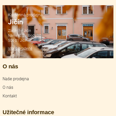
Kamenná prodejna
Jičín
Zlatnictví Jičín
Náměstí Svobody 10
506 01 Jičín
Více o prodejně
O nás
Naše prodejna
O nás
Kontakt
Užitečné informace