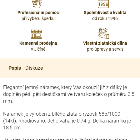
Profesionální pomoc
Spolehlivost a kvalita
při výběru šperku
od roku 1996
Kamenná prodejna
Vlastní zlatnická dílna
v Jičíně
pro úpravy a servis
Popis
Diskuze
Elegantní jemný náramek, který Vás okouzlí již z dálky je
doplněn pěti pěti destičkami ve tvaru koleček o průměru 3,5
mm.
Náramek je vyroben z bílého zlata o ryzosti 585/1000
(14kt).
Rhodiováno.
Jeho váha je 0,74 g. Délka náramku je
18,5 cm.