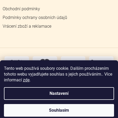
Obchodní podmínky
Podmínky ochrany osobních údajů
Vrácení zboží a reklamace
dobírka
převodem
Tento web používá soubory cookie. Dalším procházením
tohoto webu vyjadřujete souhlas s jejich používáním.. Více
osobní
odběr
informací
zde
.
Nastavení
Copyright 2026
Zlatnictví Jičín
. Všechna práva
vyhrazena.
Souhlasím
Vytvořil Shoptet