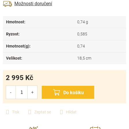
Možnosti doručení
Hmotnost
:
0,74 g
Ryzost
:
0,585
Hmotnost(g)
:
0,74
Velikost
:
18,5 cm
2 995 Kč
Měrná
cena:
Tisk
Zeptat se
Hlídat