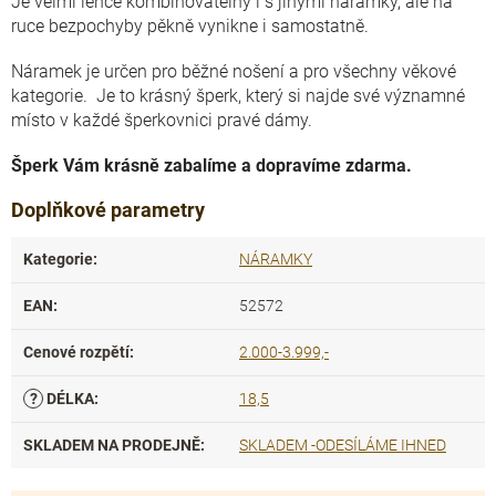
Je velmi lehce kombinovatelný i s jinými náramky, ale na
ruce bezpochyby pěkně vynikne i samostatně.
Náramek je určen pro běžné nošení a pro všechny věkové
kategorie. Je to krásný šperk, který si najde své významné
místo v každé šperkovnici pravé dámy.
Šperk Vám krásně zabalíme a dopravíme zdarma.
Doplňkové parametry
Kategorie
:
NÁRAMKY
EAN
:
52572
Cenové rozpětí
:
2.000-3.999,-
?
DÉLKA
:
18,5
SKLADEM NA PRODEJNĚ
:
SKLADEM -ODESÍLÁME IHNED