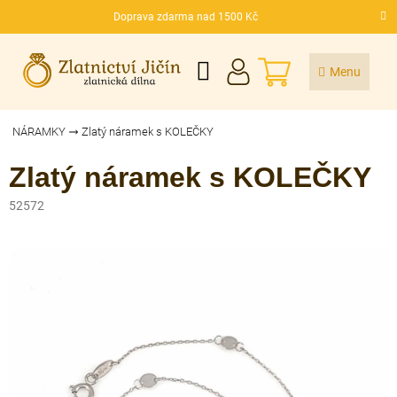
Přejít
Doprava zdarma nad 1500 Kč
na
CZK
obsah
NÁKUPNÍ
KOŠÍK
NÁRAMKY
Zlatý náramek s KOLEČKY
Zlatý náramek s KOLEČKY
52572