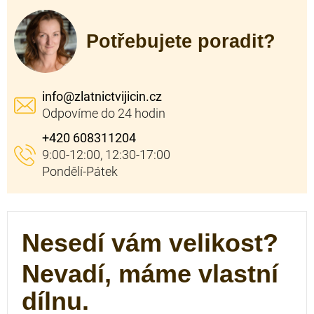
Potřebujete poradit?
info
@
zlatnictvijicin.cz
+420 608311204
Nesedí vám velikost?
Nevadí, máme vlastní
dílnu.