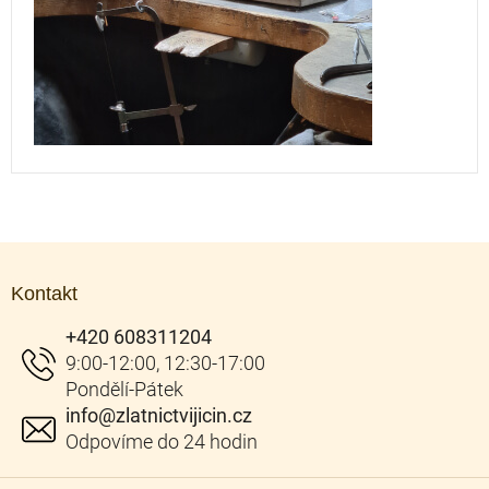
Z
á
Kontakt
p
a
+420 608311204
t
í
info
@
zlatnictvijicin.cz