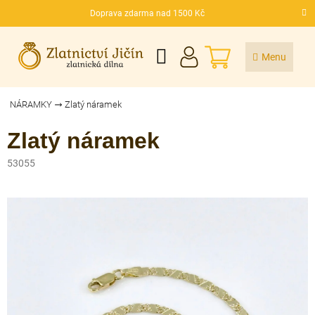
Přejít
Doprava zdarma nad 1500 Kč
na
CZK
obsah
NÁKUPNÍ
KOŠÍK
NÁRAMKY
Zlatý náramek
Zlatý náramek
53055