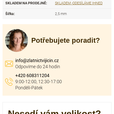
SKLADEM NA PRODEJNĚ
:
SKLADEM -ODESÍLÁME IHNED
Šířka
:
2,5 mm
Potřebujete poradit?
info
@
zlatnictvijicin.cz
+420 608311204
Nesedí vám velikost?