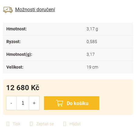
Možnosti doručení
Hmotnost
:
3,17 g
Ryzost
:
0,585
Hmotnost(g)
:
3,17
Velikost
:
19 cm
12 680 Kč
Měrná
cena:
Tisk
Zeptat se
Hlídat