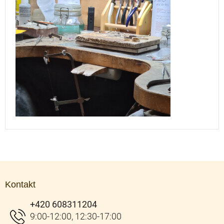
Z
á
Kontakt
p
a
+420 608311204
t
í