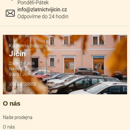
info
@
zlatnictvijicin.cz
Kamenná prodejna
Jičín
Zlatnictví Jičín
Náměstí Svobody 10
506 01 Jičín
Více o prodejně
O nás
Naše prodejna
O nás