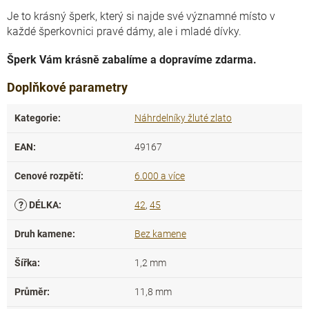
Je to krásný šperk, který si najde své významné místo v
každé šperkovnici pravé dámy, ale i mladé dívky.
Šperk Vám krásně zabalíme a dopravíme zdarma.
Doplňkové parametry
Kategorie
:
Náhrdelníky žluté zlato
EAN
:
49167
Cenové rozpětí
:
6.000 a více
?
DÉLKA
:
42
,
45
Druh kamene
:
Bez kamene
Šířka
:
1,2 mm
Průměr
:
11,8 mm