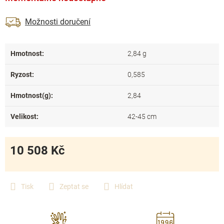
Možnosti doručení
Hmotnost
:
2,84 g
Ryzost
:
0,585
Hmotnost(g)
:
2,84
Velikost
:
42-45 cm
10 508 Kč
Měrná
cena:
Tisk
Zeptat se
Hlídat