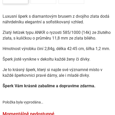
Luxusní šperk s diamantovým brusem z dvojího zlata dodá
náhrdelníku elegantní a sofistikovaný vzhled.
Zlatý řetízek typu ANKR o ryzosti 585/1000 (14k) ze žlutého
zlata, s kuličkou o průměru 11,8 mm ze zlata bílého.
Hmotnost výrobku činí 2,84g, délka 42-45 cm, šířka 1,2 mm.
Šperk jistě vynikne v dekoltu každé ženy či dívky.
Je to krásný šperk, který si najde své významné místo v
každé šperkovnici pravé dámy, ale i mladé dívky.
Šperk Vám krásně zabalíme a dopravíme zdarma.
Položka byla vyprodána…
Momentálně nedostupné