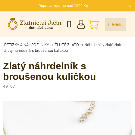
Přejít
Doprava zdarma nad 1500 Kč
na
CZK
obsah
NÁKUPNÍ
KOŠÍK
ŘETÍZKY A NÁHRDELNÍKY
ŽLUTÉ ZLATO
Náhrdelníky žluté zlato
Zlatý náhrdelník s broušenou kuličkou
Zlatý náhrdelník s
broušenou kuličkou
49167