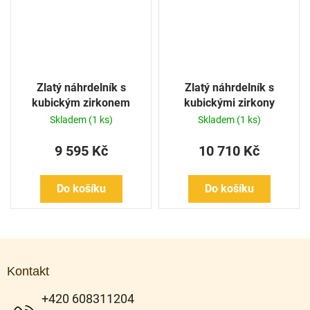
Zlatý náhrdelník s
Zlatý náhrdelník s
kubickým zirkonem
kubickými zirkony
Skladem
(1 ks)
Skladem
(1 ks)
9 595 Kč
10 710 Kč
Do košíku
Do košíku
Z
á
Kontakt
p
a
+420 608311204
t