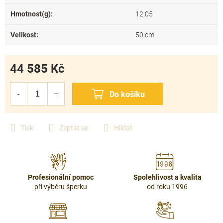
Hmotnost(g)
:
12,05
Velikost
:
50 cm
44 585 Kč
Měrná
cena:
Tisk
Zeptat se
Hlídat
Profesionální pomoc
Spolehlivost a kvalita
při výběru šperku
od roku 1996