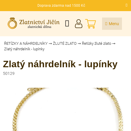
Přejít
Doprava zdarma nad 1500 Kč
na
CZK
obsah
NÁKUPNÍ
KOŠÍK
ŘETÍZKY A NÁHRDELNÍKY
ŽLUTÉ ZLATO
Řetízky žluté zlato
Zlatý náhrdelník - lupínky
Zlatý náhrdelník - lupínky
50129