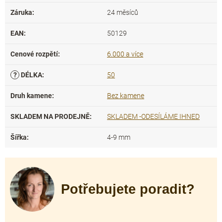
Záruka
:
24 měsíců
EAN
:
50129
Cenové rozpětí
:
6.000 a více
?
DÉLKA
:
50
Druh kamene
:
Bez kamene
SKLADEM NA PRODEJNĚ
:
SKLADEM -ODESÍLÁME IHNED
Šířka
:
4-9 mm
Potřebujete poradit?