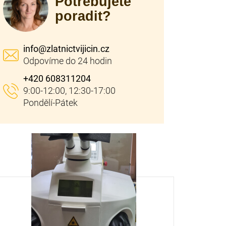
Potřebujete
poradit?
info
@
zlatnictvijicin.cz
+420 608311204