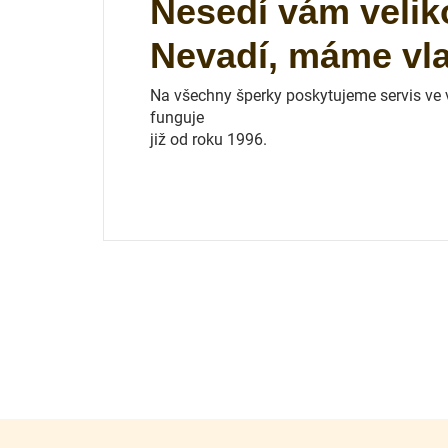
Nesedí vám velik
Nevadí, máme vlas
Na všechny šperky poskytujeme servis ve vl
funguje
již od roku 1996.
Z