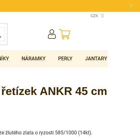
CZK
NÁKUPNÍ
KOŠÍK
NÍKY
NÁRAMKY
PERLY
JANTARY
SOUPRA
 řetízek ANKR 45 cm
 ze žlutého zlata o ryzosti 585/1000 (14kt).