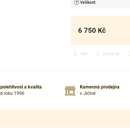
?
Velikost
:
6 750 Kč
Měrná
cena:
Tisk
Zeptat se
polehlivost a kvalita
Kamenná prodejna
d roku 1996
v Jičíně