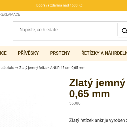
Doprava zdarma nad 1500 Kč
 REKLAMACE
ICE
PŘÍVĚSKY
PRSTENY
ŘETÍZKY A NÁHRDEL
luté zlato
Zlatý jemný řetízek ANKR 45 cm 0,65 mm
Zlatý jemný
0,65 mm
55380
Zlatý řetízek ankr je vyroben