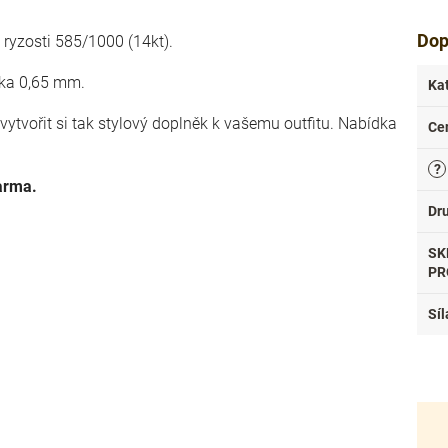
Dop
o ryzosti 585/1000 (14kt).
ířka 0,65 mm.
Ka
vytvořit si tak stylový doplněk k vašemu outfitu. Nabídka
Ce
?
arma.
Dr
SK
PR
Síl