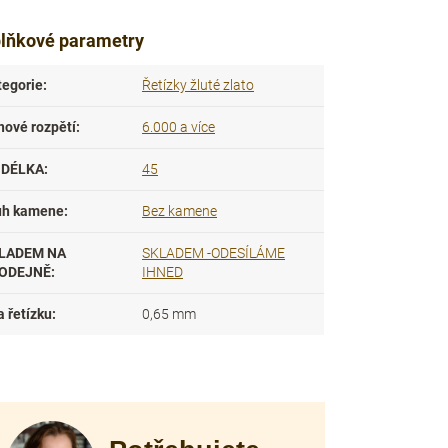
lňkové parametry
tegorie
:
Řetízky žluté zlato
nové rozpětí
:
6.000 a více
DÉLKA
:
45
uh kamene
:
Bez kamene
LADEM NA
SKLADEM -ODESÍLÁME
ODEJNĚ
:
IHNED
a řetízku
:
0,65 mm