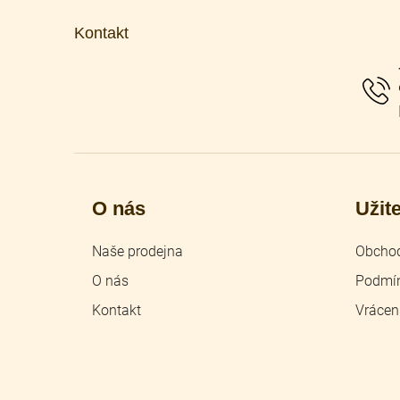
á
p
Kontakt
a
t
í
O nás
Užit
Naše prodejna
Obchod
O nás
Podmín
Kontakt
Vrácen