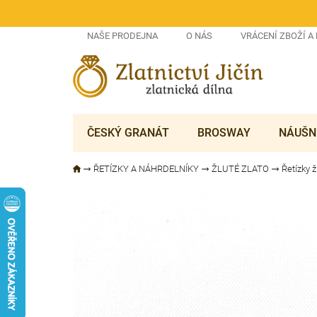
Přejít
na
obsah
NAŠE PRODEJNA
O NÁS
VRÁCENÍ ZBOŽÍ A
ČESKÝ GRANÁT
BROSWAY
NÁUŠN
ŘETÍZKY A NÁHRDELNÍKY
ŽLUTÉ ZLATO
Řetízky ž