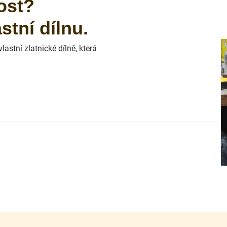
ost?
tní dílnu.
astní zlatnické dílně, která