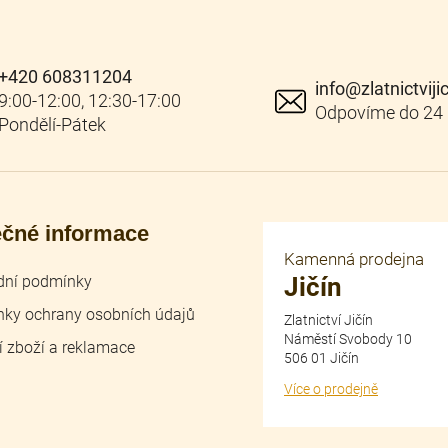
+420 608311204
info
@
zlatnictviji
ečné informace
Kamenná prodejna
ní podmínky
Jičín
ky ochrany osobních údajů
Zlatnictví Jičín
Náměstí Svobody 10
í zboží a reklamace
506 01 Jičín
Více o prodejně