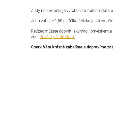
Zlatý řetízek ankr je vyroben ze žlutého zlata 
Jeho váha je 1,50 g. Délka řetízku je 45 cm, š
Řetízek můžete doplnit jakýmkoli přívěskem a 
zde "
Přívěsky žluté zlato
"
Šperk Vám krásně zabalíme a dopravíme zd