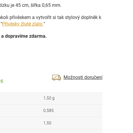
tízku je 45 cm, šířka 0,65 mm.
oli přívěskem a vytvořit si tak stylový doplněk k
"
Přívěsky žluté zlato
"
 a dopravíme zdarma.
Možnosti doručení
26
1,50 g
0,585
1,50