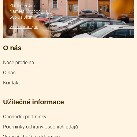
Zlatnictví Jičín
Náměstí Svobody 10
506 01 Jičín
Více o prodejně
O nás
Naše prodejna
O nás
Kontakt
Užitečné informace
Obchodní podmínky
Podmínky ochrany osobních údajů
Vrácení zboží a reklamace