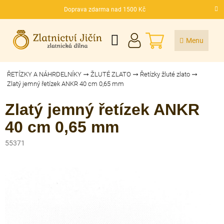
Přejít
Doprava zdarma nad 1500 Kč
na
CZK
obsah
NÁKUPNÍ
KOŠÍK
ŘETÍZKY A NÁHRDELNÍKY
ŽLUTÉ ZLATO
Řetízky žluté zlato
Zlatý jemný řetízek ANKR 40 cm 0,65 mm
Zlatý jemný řetízek ANKR
40 cm 0,65 mm
55371