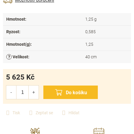
Možnosti doručení
Hmotnost
:
1,25 g
Ryzost
:
0,585
Hmotnost(g)
:
1,25
?
Velikost
:
40 cm
5 625 Kč
Měrná
cena:
Tisk
Zeptat se
Hlídat