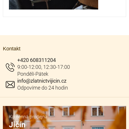
Z
á
Kontakt
p
a
+420 608311204
t
í
info
@
zlatnictvijicin.cz
Kamenná prodejna
Jičín