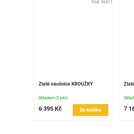
Kód:
36411
Zlaté náušnice KROUŽKY
Zlat
Skladem
(2 pár)
Skla
6 395 Kč
7 1
Do košíku