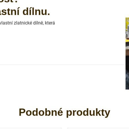
tní dílnu.
astní zlatnické dílně, která