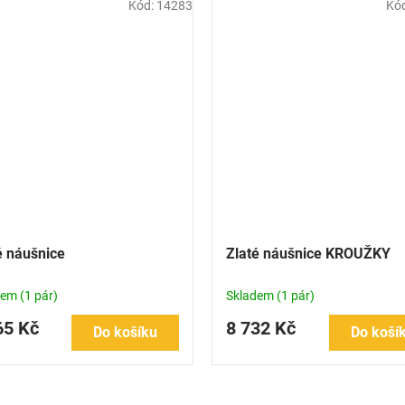
Kód:
14283
Kó
é náušnice
Zlaté náušnice KROUŽKY
dem
(1 pár)
Skladem
(1 pár)
65 Kč
8 732 Kč
Do košíku
Do koší