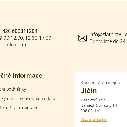
+420 608311204
info
@
zlatnictviji
ečné informace
Kamenná prodejna
ní podmínky
Jičín
ky ochrany osobních údajů
Zlatnictví Jičín
Náměstí Svobody 10
í zboží a reklamace
506 01 Jičín
Více o prodejně