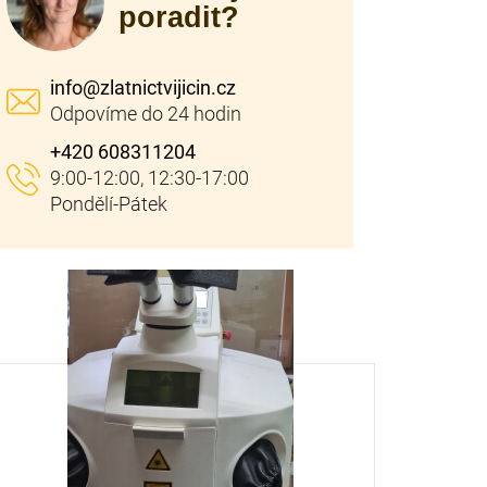
poradit?
info
@
zlatnictvijicin.cz
+420 608311204