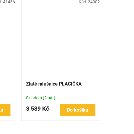
d:
41456
Kód:
34002
Zlaté náušnice PLACIČKA
Skladem
(2 pár)
3 589 Kč
ku
Do košíku