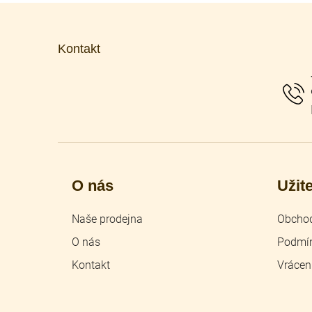
Z
á
p
Kontakt
a
t
í
O nás
Užit
Naše prodejna
Obchod
O nás
Podmín
Kontakt
Vrácen