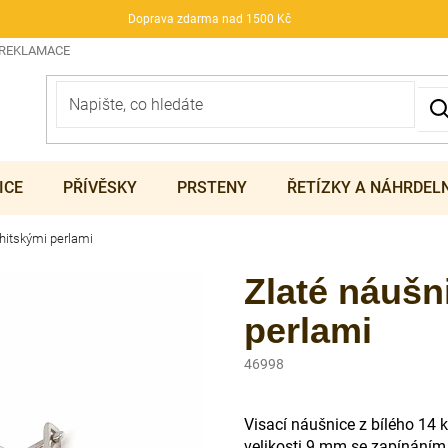
Doprava zdarma nad 1500 Kč
 REKLAMACE
ICE
PŘÍVĚSKY
PRSTENY
ŘETÍZKY A NÁHRDEL
hitskými perlami
Zlaté náušn
perlami
46998
Visací náušnice z bílého 14 k
velikosti 9 mm se zapínáním