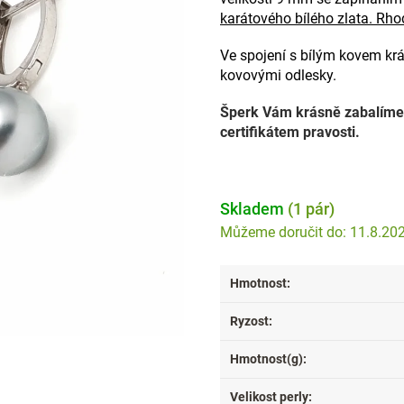
karátového bílého zlata. Rho
Ve spojení s bílým kovem krá
kovovými odlesky.
Šperk Vám krásně zabalíme 
certifikátem pravosti.
Skladem
(1 pár)
11.8.20
Hmotnost
:
Ryzost
:
Hmotnost(g)
:
Velikost perly
: