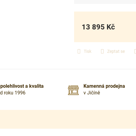
13 895 Kč
Měrná
cena:
Tisk
Zeptat se
polehlivost a kvalita
Kamenná prodejna
d roku 1996
v Jičíně