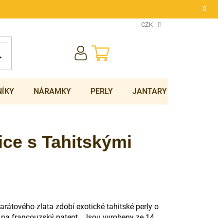
CZK
NÁKUPNÍ
KOŠÍK
NÍKY
NÁRAMKY
PERLY
JANTARY
SOUPRA
ice s Tahitskými
arátového zlata zdobí exotické tahitské perly o
 na francouzský patent.
Jsou vyrobeny ze 14