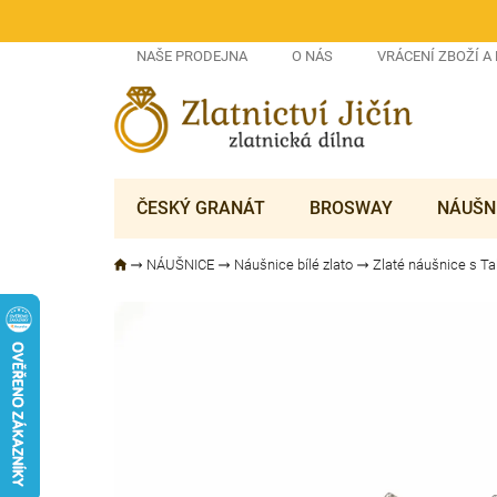
Přejít
na
obsah
NAŠE PRODEJNA
O NÁS
VRÁCENÍ ZBOŽÍ A
ČESKÝ GRANÁT
BROSWAY
NÁUŠN
NÁUŠNICE
Náušnice bílé zlato
Zlaté náušnice s Ta