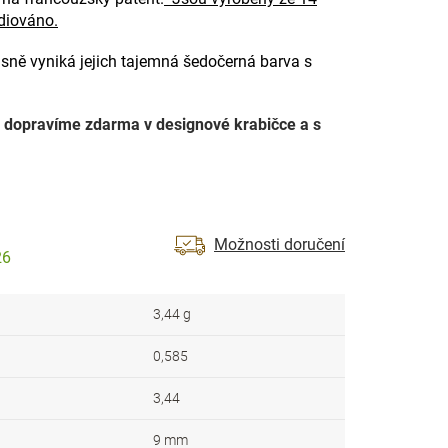
diováno.
sně vyniká jejich tajemná šedočerná barva s
dopravíme zdarma v designové krabičce a s
Možnosti doručení
26
3,44 g
0,585
3,44
9 mm