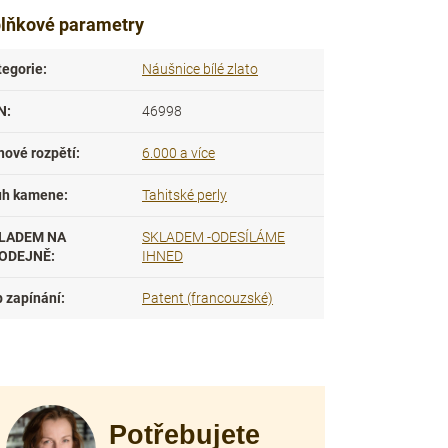
lňkové parametry
tegorie
:
Náušnice bílé zlato
N
:
46998
nové rozpětí
:
6.000 a více
uh kamene
:
Tahitské perly
LADEM NA
SKLADEM -ODESÍLÁME
ODEJNĚ
:
IHNED
p zapínání
:
Patent (francouzské)
Potřebujete