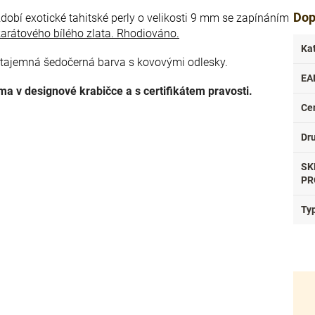
Dop
zdobí exotické tahitské perly o velikosti 9 mm se zapínáním
arátového bílého zlata. Rhodiováno.
Ka
h tajemná šedočerná barva s kovovými odlesky.
EA
 v designové krabičce a s certifikátem pravosti.
Ce
Dr
SK
PR
Ty