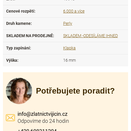
Cenové rozpětí
:
6.000 a více
Druh kamene
:
Perly
SKLADEM NA PRODEJNĚ
:
SKLADEM -ODESÍLÁME IHNED
Typ zapínání
:
Klapka
Výška
:
16 mm
Potřebujete poradit?
info
@
zlatnictvijicin.cz