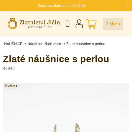
Přejít
Doprava zdarma nad 1500 Kč
na
CZK
obsah
NÁKUPNÍ
KOŠÍK
NÁUŠNICE
Náušnice žluté zlato
Zlaté náušnice s perlou
Zlaté náušnice s perlou
49943
Novinka