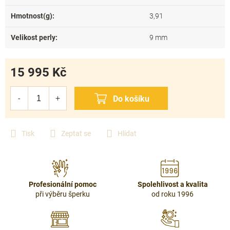
Hmotnost(g)
:
3,91
Velikost perly
:
9 mm
15 995 Kč
Měrná
cena:
Tisk
Zeptat se
Hlídat
Profesionální pomoc
Spolehlivost a kvalita
při výběru šperku
od roku 1996