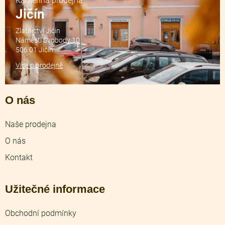
Kamenná prodejna
Jičín
Zlatnictví Jičín
Náměstí Svobody 10
506 01 Jičín
Více o prodejně
O nás
Naše prodejna
O nás
Kontakt
Užitečné informace
Obchodní podmínky