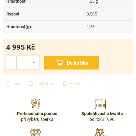
Hmotnost
:
1,25 g
Ryzost
:
0,585
Hmotnost(g)
:
1,25
4 995 Kč
Měrná
cena:
Tisk
Zeptat se
Hlídat
Profesionální pomoc
Spolehlivost a kvalita
při výběru šperku
od roku 1996