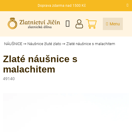
Přejít
Doprava zdarma nad 1500 Kč
na
CZK
obsah
NÁKUPNÍ
KOŠÍK
NÁUŠNICE
Náušnice žluté zlato
Zlaté náušnice s malachitem
Zlaté náušnice s
malachitem
49140