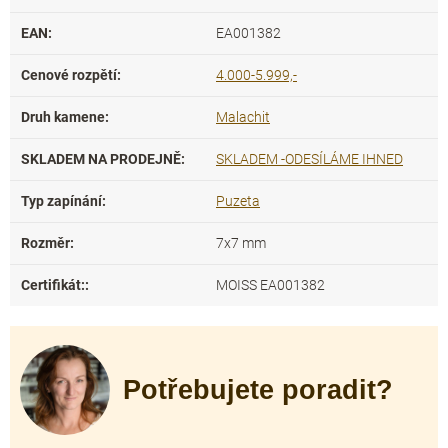
EAN
:
EA001382
Cenové rozpětí
:
4.000-5.999,-
Druh kamene
:
Malachit
SKLADEM NA PRODEJNĚ
:
SKLADEM -ODESÍLÁME IHNED
Typ zapínání
:
Puzeta
Rozměr
:
7x7 mm
Certifikát:
:
MOISS EA001382
Potřebujete poradit?