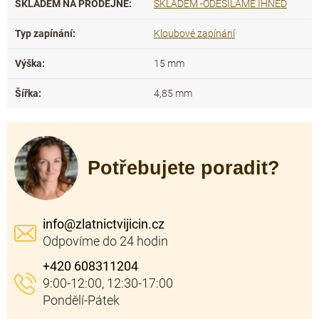
SKLADEM NA PRODEJNĚ
:
SKLADEM -ODESÍLÁME IHNED
Typ zapínání
:
Kloubové zapínání
Výška
:
15 mm
Šířka
:
4,85 mm
Potřebujete poradit?
info
@
zlatnictvijicin.cz
+420 608311204