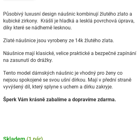
Působivý luxusní design náušnic kombinují žlutého zlato a
kubické zirkony. Krášlí je hladká a lesklá povrchová úprava,
díky které se nádherně lesknou.
Zlaté náušnice jsou vyrobeny ze 14k žlutého zlata.
Náušnice mají klasické, velice praktické a bezpečné zapínání
na zasunutí do drážky.
Tento model dámských náušnic je vhodný pro ženy co
nejsou spokojené se svou ušní dírkou. Mají v přední straně
vyvýšený díl, který splyne s uchem a dírku zakryje.
Šperk Vám krásně zabalíme a dopravíme zdarma.
Skladem
(1 pár)