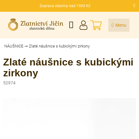
Přejít
Doprava zdarma nad 1500 Kč
na
CZK
obsah
NÁKUPNÍ
KOŠÍK
NÁUŠNICE
Zlaté náušnice s kubickými zirkony
Zlaté náušnice s kubickými
zirkony
52974