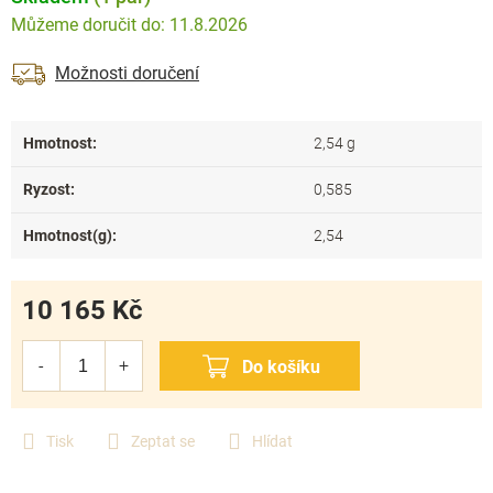
11.8.2026
Možnosti doručení
Hmotnost
:
2,54 g
Ryzost
:
0,585
Hmotnost(g)
:
2,54
10 165 Kč
Měrná
cena:
Tisk
Zeptat se
Hlídat