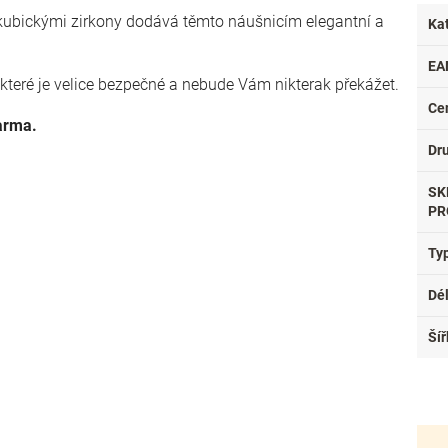
kubickými zirkony dodává těmto náušnicím elegantní a
Ka
EA
 které je velice bezpečné a nebude Vám nikterak překážet.
Ce
arma.
Dr
SK
PR
Ty
Dé
Šíř