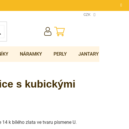
CZK
NÁKUPNÍ
KOŠÍK
NÍKY
NÁRAMKY
PERLY
JANTARY
SOUPRA
ice s kubickými
 14 k bílého zlata ve tvaru písmene U.