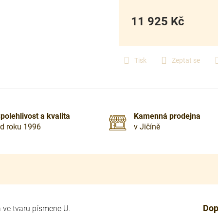
11 925 Kč
Měrná
cena:
Tisk
Zeptat se
polehlivost a kvalita
Kamenná prodejna
d roku 1996
v Jičíně
Dop
a ve tvaru písmene U.