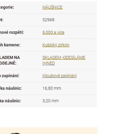
tegorie
:
NÁUŠNICE
N
:
52968
nové rozpětí
:
6.000 a více
uh kamene
:
Kubický zirkon
LADEM NA
SKLADEM -ODESÍLÁME
ODEJNĚ
:
IHNED
p zapínání
:
Kloubové zapínání
lka náušnic
:
16,80 mm
ka náušnic
:
3,20 mm