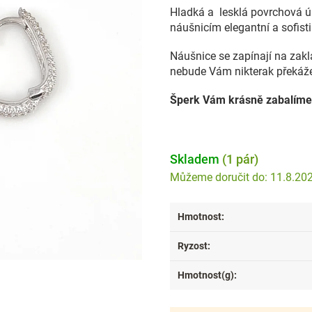
Hladká a lesklá povrchová ú
náušnicím elegantní a sofist
Náušnice se zapínají na zakla
nebude Vám nikterak překáž
Šperk Vám krásně zabalíme
Skladem
(1 pár)
11.8.20
Hmotnost
:
Ryzost
:
Hmotnost(g)
: