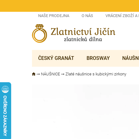
Přejít
na
obsah
NAŠE PRODEJNA
O NÁS
VRÁCENÍ ZBOŽÍ A
ČESKÝ GRANÁT
BROSWAY
NÁUŠN
NÁUŠNICE
Zlaté náušnice s kubickými zirkony