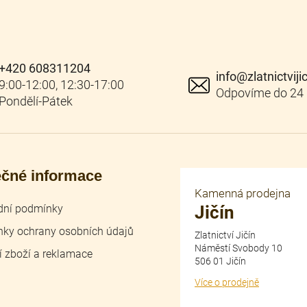
+420 608311204
info
@
zlatnictviji
ečné informace
Kamenná prodejna
ní podmínky
Jičín
ky ochrany osobních údajů
Zlatnictví Jičín
Náměstí Svobody 10
í zboží a reklamace
506 01 Jičín
Více o prodejně