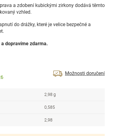
prava a zdobení kubickými zirkony dodává těmto
ikovaný vzhled.
pnutí do drážky, které je velice bezpečné a
et.
 a dopravíme zdarma.
Možnosti doručení
26
2,98 g
0,585
2,98