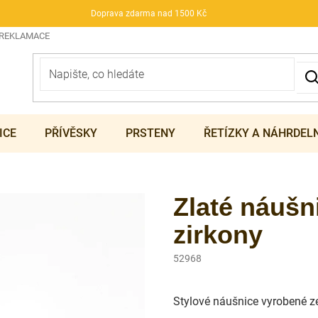
Doprava zdarma nad 1500 Kč
 REKLAMACE
ICE
PŘÍVĚSKY
PRSTENY
ŘETÍZKY A NÁHRDEL
Zlaté náušn
zirkony
52968
Stylové náušnice vyrobené ze