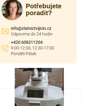
Potřebujete
poradit?
info
@
zlatnictvijicin.cz
+420 608311204