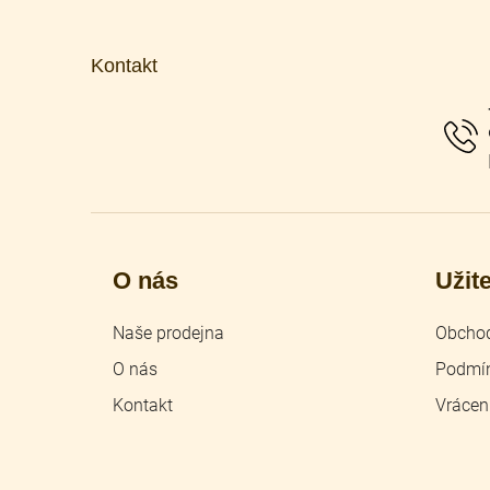
Z
á
p
Kontakt
a
t
í
O nás
Užit
Naše prodejna
Obchod
O nás
Podmín
Kontakt
Vrácen