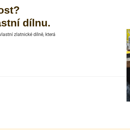
ost?
tní dílnu.
astní zlatnické dílně, která