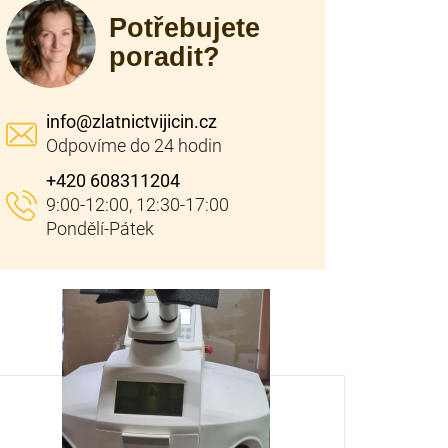
Potřebujete
poradit?
info
@
zlatnictvijicin.cz
+420 608311204