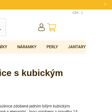
CZK
NÁKUPNÍ
KOŠÍK
NÍKY
NÁRAMKY
PERLY
JANTARY
SOUPRA
ice s kubickým
ušnice zdobené jedním bílým kubickým
né a elegantní.
Jsou vyrobeny z pravého 14