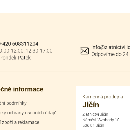
+420 608311204
info
@
zlatnictviji
ečné informace
Kamenná prodejna
ní podmínky
Jičín
ky ochrany osobních údajů
Zlatnictví Jičín
Náměstí Svobody 10
í zboží a reklamace
506 01 Jičín