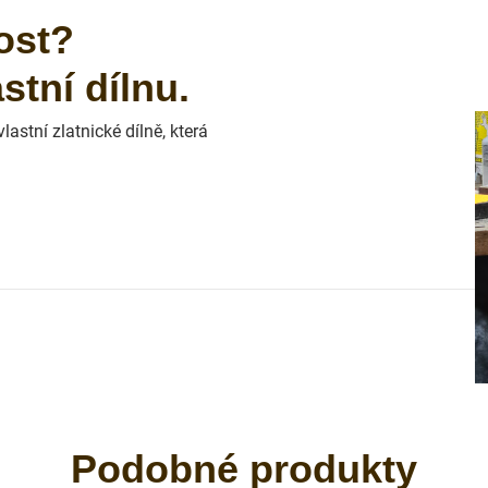
ost?
tní dílnu.
astní zlatnické dílně, která