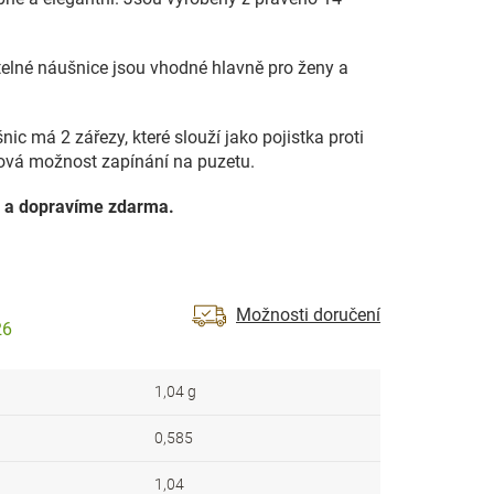
elné náušnice jsou vhodné hlavně pro ženy a
ic má 2 zářezy, které slouží jako pojistka proti
ňová možnost zapínání na puzetu.
 a dopravíme zdarma.
Možnosti doručení
26
1,04 g
0,585
1,04