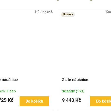
Kód:
44648
Kó
Novinka
é náušnice
Zlaté náušnice
dem
(1 pár)
Skladem
(1 ks)
725 Kč
9 440 Kč
Do košíku
Do koší