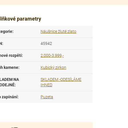
lňkové parametry
tegorie
:
Náušnice žluté zlato
N
:
45942
nové rozpětí
:
2.000-3.999,-
uh kamene
:
Kubický zirkon
LADEM NA
SKLADEM -ODESÍLÁME
ODEJNĚ
:
IHNED
p zapínání
:
Puzeta