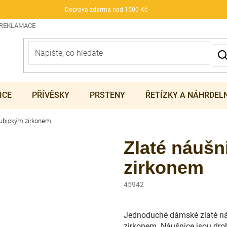
Doprava zdarma nad 1500 Kč
 REKLAMACE
ICE
PŘÍVĚSKY
PRSTENY
ŘETÍZKY A NÁHRDEL
kubickým zirkonem
Zlaté náušn
zirkonem
45942
Jednoduché dámské zlaté ná
zirkonem. Náušnice jsou drob