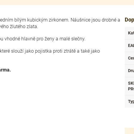
Dop
edním bílým kubickým zirkonem. Náušnice jsou drobné a
ého žlutého zlata.
Ka
ou vhodné hlavně pro ženy a malé slečny.
EA
eré slouží jako pojistka proti ztrátě a také jako
Ce
arma.
Dr
SK
PR
Ty