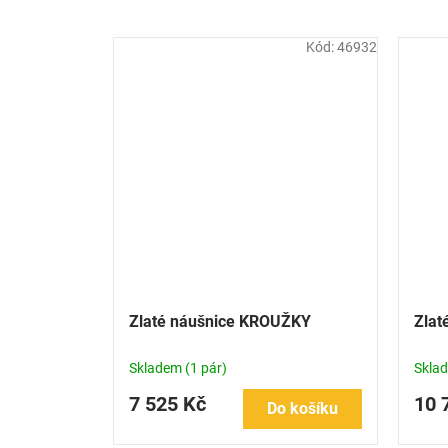
Kód:
46932
Zlaté náušnice KROUŽKY
Zlat
Skladem
(1 pár)
Skla
7 525 Kč
10 
Do košíku