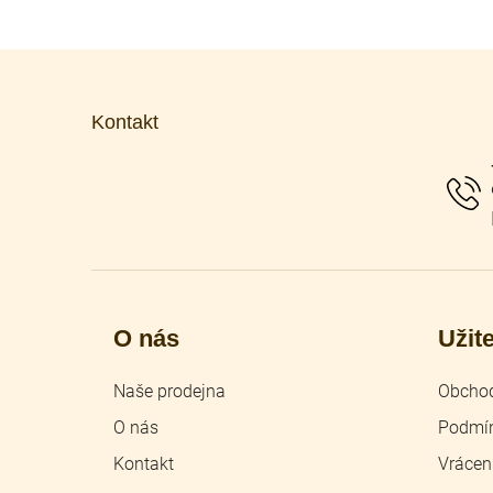
Z
á
p
Kontakt
a
t
í
O nás
Užit
Naše prodejna
Obchod
O nás
Podmín
Kontakt
Vrácen