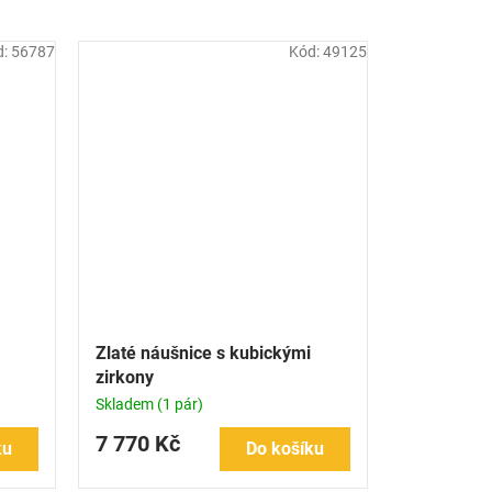
d:
56787
Kód:
49125
Zlaté náušnice s kubickými
zirkony
Skladem
(1 pár)
7 770 Kč
ku
Do košíku