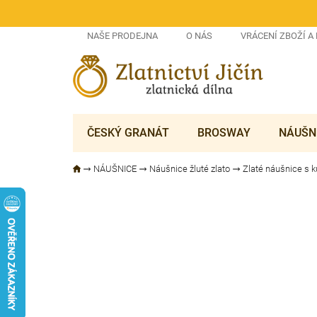
Přejít
na
obsah
NAŠE PRODEJNA
O NÁS
VRÁCENÍ ZBOŽÍ A
ČESKÝ GRANÁT
BROSWAY
NÁUŠN
NÁUŠNICE
Náušnice žluté zlato
Zlaté náušnice s 