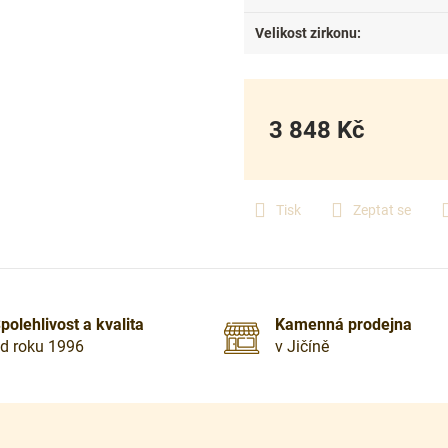
Velikost zirkonu
:
3 848 Kč
Měrná
cena:
Tisk
Zeptat se
polehlivost a kvalita
Kamenná prodejna
d roku 1996
v Jičíně