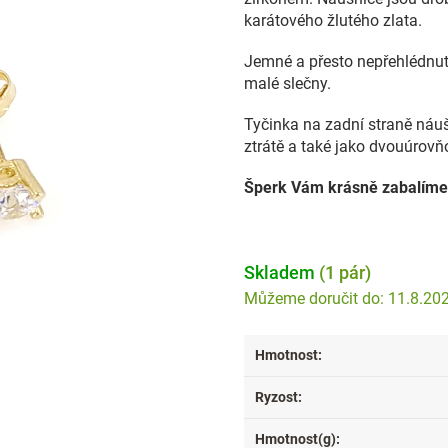
karátového žlutého zlata.
Jemné a přesto nepřehlédnut
malé slečny.
Tyčinka na zadní straně náušn
ztrátě a také jako dvouúrov
Šperk Vám krásně zabalíme
Skladem
(1 pár)
11.8.20
Hmotnost
:
Ryzost
:
Hmotnost(g)
: