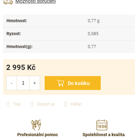
Možnosti doručení
Hmotnost
:
0,77 g
Ryzost
:
0,585
Hmotnost(g)
:
0,77
2 995 Kč
Měrná
cena:
Tisk
Zeptat se
Hlídat
Profesionální pomoc
Spolehlivost a kvalita