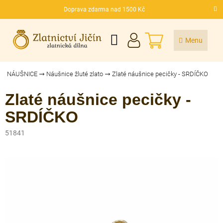
Přejít
Doprava zdarma nad 1500 Kč
na
CZK
obsah
NÁKUPNÍ
KOŠÍK
NÁUŠNICE
Náušnice žluté zlato
Zlaté náušnice pecičky - SRDÍČKO
Zlaté náušnice pecičky -
SRDÍČKO
51841