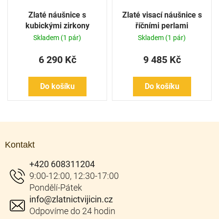
Zlaté náušnice s
Zlaté visací náušnice s
kubickými zirkony
říčními perlami
Skladem
(1 pár)
Skladem
(1 pár)
6 290 Kč
9 485 Kč
Do košíku
Do košíku
Z
á
Kontakt
p
a
+420 608311204
t
í
info
@
zlatnictvijicin.cz