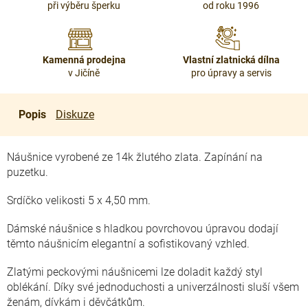
při výběru šperku
od roku 1996
Kamenná prodejna
Vlastní zlatnická dílna
v Jičíně
pro úpravy a servis
Popis
Diskuze
Náušnice vyrobené ze 14k žlutého zlata. Zapínání na
puzetku.
Srdíčko velikosti 5 x 4,50 mm.
Dámské náušnice s hladkou povrchovou úpravou dodají
těmto náušnicím elegantní a sofistikovaný vzhled.
Zlatými peckovými náušnicemi lze doladit každý styl
oblékání. Díky své jednoduchosti a univerzálnosti sluší všem
ženám, dívkám i děvčátkům.