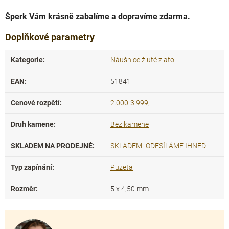
Šperk Vám krásně zabalíme a dopravíme zdarma.
Doplňkové parametry
Kategorie
:
Náušnice žluté zlato
EAN
:
51841
Cenové rozpětí
:
2.000-3.999,-
Druh kamene
:
Bez kamene
SKLADEM NA PRODEJNĚ
:
SKLADEM -ODESÍLÁME IHNED
Typ zapínání
:
Puzeta
Rozměr
:
5 x 4,50 mm