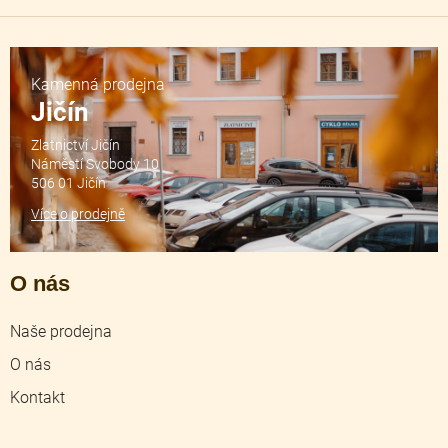
Kamenná prodejna
Jičín
Zlatnictví Jičín
Náměstí Svobody 10
506 01 Jičín
Více o prodejně
O nás
Naše prodejna
O nás
Kontakt