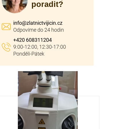
poradit?
info
@
zlatnictvijicin.cz
+420 608311204