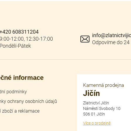
+420 608311204
info
@
zlatnictviji
ečné informace
Kamenná prodejna
ní podmínky
Jičín
ky ochrany osobních údajů
Zlatnictví Jičín
Náměstí Svobody 10
í zboží a reklamace
506 01 Jičín
Více o prodejně