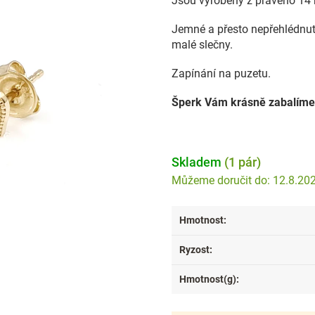
Jsou vyrobeny z pravého 14 
Jemné a přesto nepřehlédnut
malé slečny.
Zapínání na puzetu.
Šperk Vám krásně zabalíme
Skladem
(1 pár)
12.8.20
Hmotnost
:
Ryzost
:
Hmotnost(g)
: