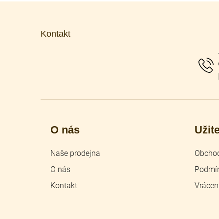
Z
á
p
Kontakt
a
t
í
O nás
Užit
Naše prodejna
Obchod
O nás
Podmín
Kontakt
Vrácen