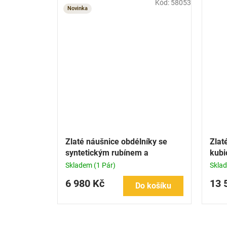
Kód:
58053
Novinka
Zlaté náušnice obdélníky se
Zlat
syntetickým rubínem a
kubi
kubickými rubíny
Skladem
(1 Pár)
Skla
6 980 Kč
13 
Do košíku