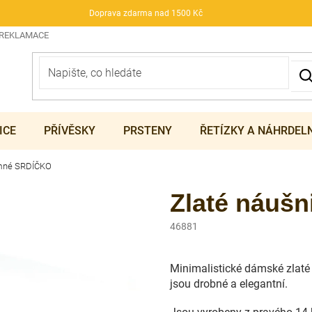
Doprava zdarma nad 1500 Kč
 REKLAMACE
ICE
PŘÍVĚSKY
PRSTENY
ŘETÍZKY A NÁHRDEL
emné SRDÍČKO
Zlaté náuš
46881
Minimalistické dámské zlaté
jsou drobné a elegantní.