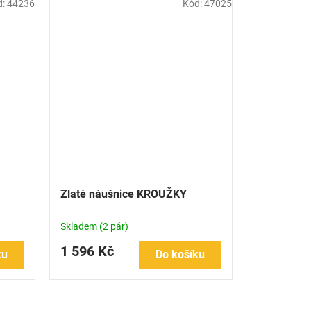
d:
44236
Kód:
47025
Zlaté náušnice KROUŽKY
Skladem
(2 pár)
1 596 Kč
ku
Do košíku