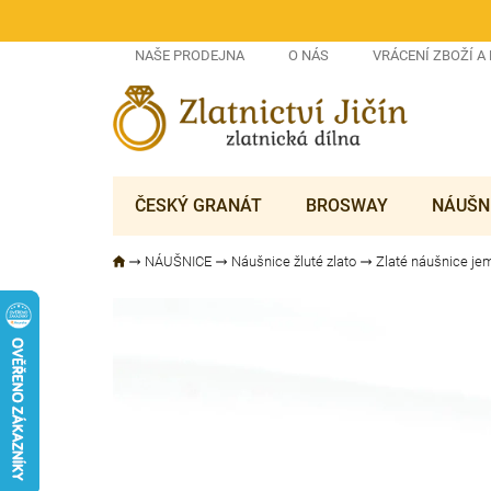
Přejít
na
obsah
NAŠE PRODEJNA
O NÁS
VRÁCENÍ ZBOŽÍ A
ČESKÝ GRANÁT
BROSWAY
NÁUŠN
NÁUŠNICE
Náušnice žluté zlato
Zlaté náušnice j