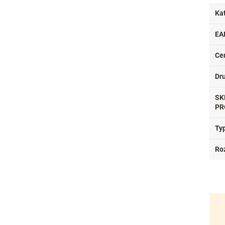
Ka
EA
Ce
Dr
SK
PR
Ty
Ro