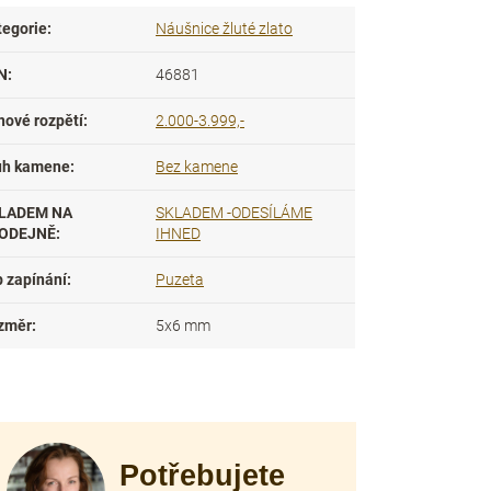
tegorie
:
Náušnice žluté zlato
N
:
46881
nové rozpětí
:
2.000-3.999,-
uh kamene
:
Bez kamene
LADEM NA
SKLADEM -ODESÍLÁME
ODEJNĚ
:
IHNED
p zapínání
:
Puzeta
změr
:
5x6 mm
Potřebujete