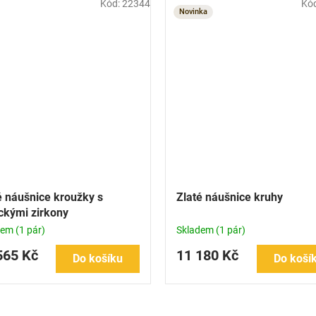
Kód:
22344
Kó
Novinka
é náušnice kroužky s
Zlaté náušnice kruhy
ckými zirkony
dem
(1 pár)
Skladem
(1 pár)
565 Kč
11 180 Kč
Do košíku
Do koší