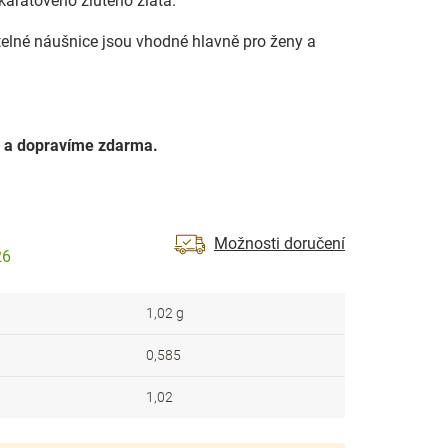
karátového žlutého zlata.
elné náušnice jsou vhodné hlavně pro ženy a
 a dopravíme zdarma.
Možnosti doručení
26
1,02 g
0,585
1,02