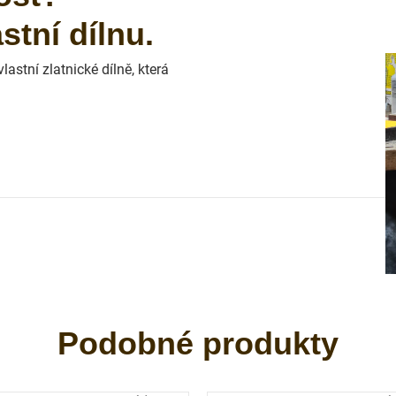
tní dílnu.
astní zlatnické dílně, která