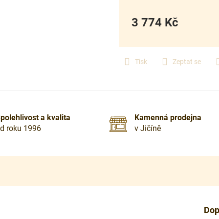
3 774 Kč
Měrná
cena:
Tisk
Zeptat se
polehlivost a kvalita
Kamenná prodejna
d roku 1996
v Jičíně
Dop