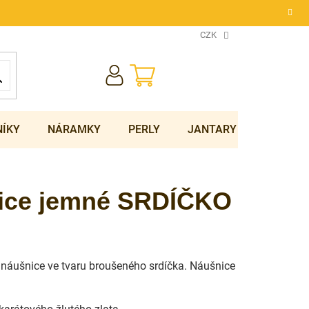
CZK
NÁKUPNÍ
KOŠÍK
NÍKY
NÁRAMKY
PERLY
JANTARY
SOUPRA
nice jemné SRDÍČKO
 náušnice ve tvaru broušeného srdíčka. Náušnice