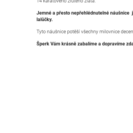
14 karátového žlutého zlata.
Jemné a přesto nepřehlédnutelné náušnice j
lalůčky.
Tyto náušnice potěší všechny milovnice decen
Šperk Vám krásně zabalíme a dopravíme zd