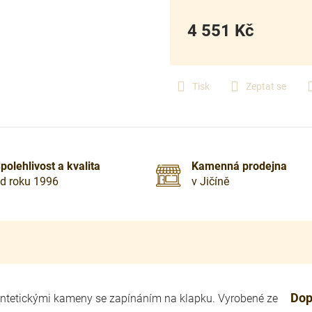
4 551 Kč
Měrná
cena:
Tisk
Zeptat se
polehlivost a kvalita
Kamenná prodejna
d roku 1996
v Jičíně
Dop
ntetickými kameny se zapínáním na klapku. Vyrobené ze