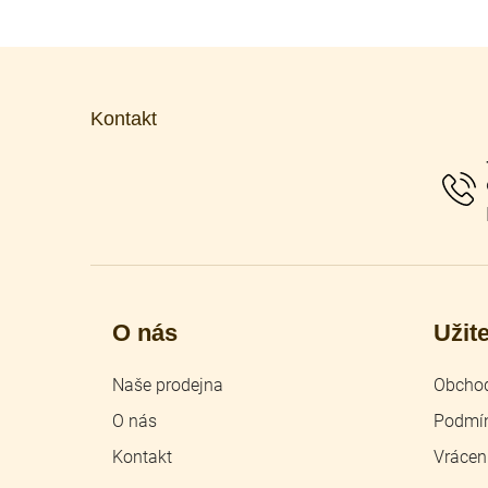
Z
á
p
Kontakt
a
t
í
O nás
Užit
Naše prodejna
Obchod
O nás
Podmín
Kontakt
Vrácen