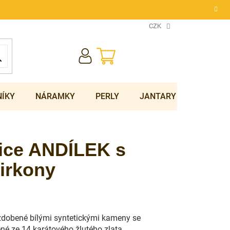
CZK
NÁKUPNÍ
KOŠÍK
NÍKY
NÁRAMKY
PERLY
JANTARY
SOUPRA
nice ANDÍLEK s
irkony
zdobené bílými syntetickými kameny se
né ze 14 karátového žlutého zlata.