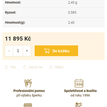
Hmotnost
:
2,40 g
Ryzost
:
0,585
Hmotnost(g)
:
2,40
11 895 Kč
Měrná
cena:
Tisk
Zeptat se
Hlídat
Profesionální pomoc
Spolehlivost a kvalita
při výběru šperku
od roku 1996