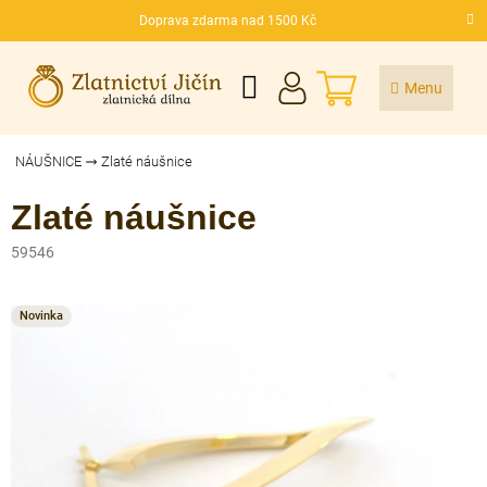
Přejít
Doprava zdarma nad 1500 Kč
na
CZK
obsah
NÁKUPNÍ
KOŠÍK
NÁUŠNICE
Zlaté náušnice
Zlaté náušnice
59546
Novinka