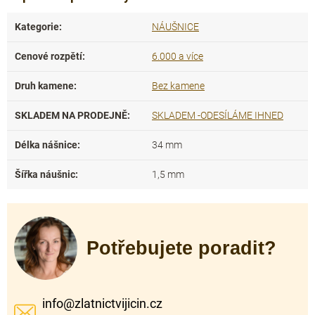
Kategorie
:
NÁUŠNICE
Cenové rozpětí
:
6.000 a více
Druh kamene
:
Bez kamene
SKLADEM NA PRODEJNĚ
:
SKLADEM -ODESÍLÁME IHNED
Délka nášnice
:
34 mm
Šířka náušnic
:
1,5 mm
Potřebujete poradit?
info
@
zlatnictvijicin.cz