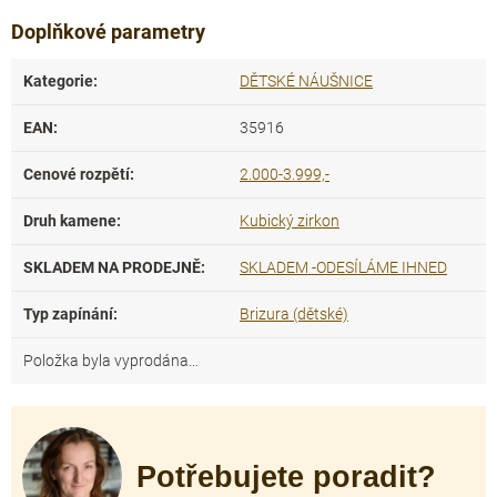
Doplňkové parametry
Kategorie
:
DĚTSKÉ NÁUŠNICE
EAN
:
35916
Cenové rozpětí
:
2.000-3.999,-
Druh kamene
:
Kubický zirkon
SKLADEM NA PRODEJNĚ
:
SKLADEM -ODESÍLÁME IHNED
Typ zapínání
:
Brizura (dětské)
Položka byla vyprodána…
Potřebujete poradit?