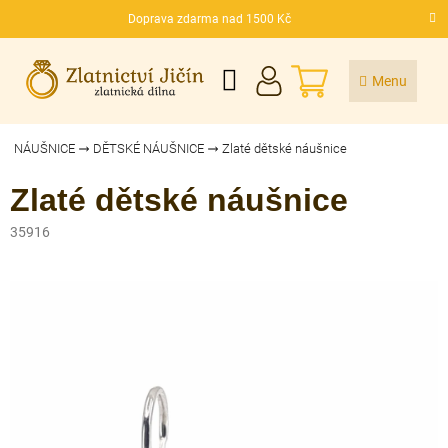
Přejít
Doprava zdarma nad 1500 Kč
na
CZK
obsah
NÁKUPNÍ
KOŠÍK
NÁUŠNICE
DĚTSKÉ NÁUŠNICE
Zlaté dětské náušnice
Zlaté dětské náušnice
35916