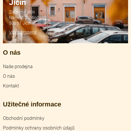
Jičín
Zlatnictví Jičín
Náměstí Svobody 10
506 01 Jičín
Více o prodejně
O nás
Naše prodejna
O nás
Kontakt
Užitečné informace
Obchodní podmínky
Podmínky ochrany osobních údajů