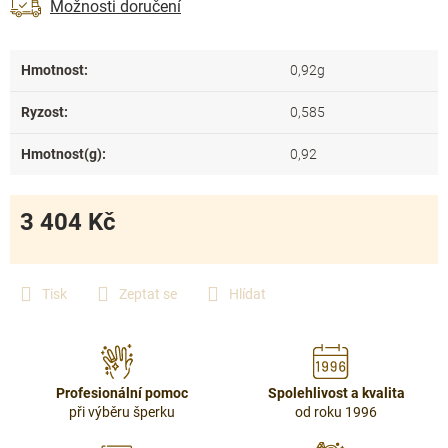
Možnosti doručení
Hmotnost
:
0,92g
Ryzost
:
0,585
Hmotnost(g)
:
0,92
3 404 Kč
Měrná
cena:
Tisk
Zeptat se
Hlídat
Profesionální pomoc
Spolehlivost a kvalita
při výběru šperku
od roku 1996