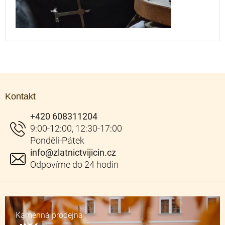
Z
á
Kontakt
p
a
+420 608311204
t
í
info
@
zlatnictvijicin.cz
Kamenná prodejna