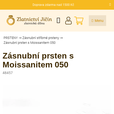
Přejít
Doprava zdarma nad 1500 Kč
na
CZK
obsah
NÁKUPNÍ
KOŠÍK
PRSTENY
Zásnubní stříbrné prsteny
Zásnubní prsten s Moissanitem 050
Zásnubní prsten s
Moissanitem 050
48457