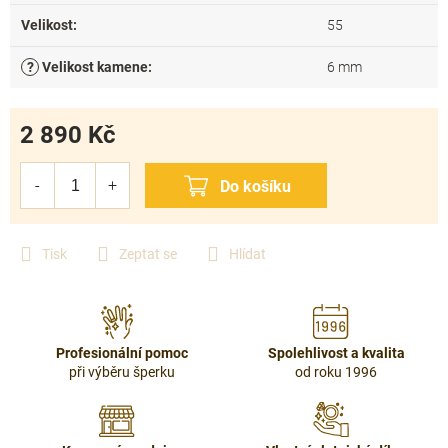
Velikost
:
55
?
Velikost kamene
:
6 mm
2 890 Kč
Měrná
cena:
Tisk
Zeptat se
Hlídat
Profesionální pomoc
Spolehlivost a kvalita
při výběru šperku
od roku 1996