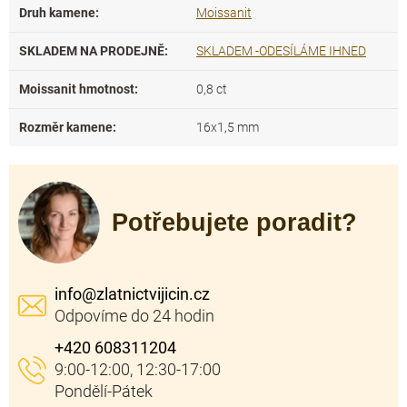
Druh kamene
:
Moissanit
SKLADEM NA PRODEJNĚ
:
SKLADEM -ODESÍLÁME IHNED
Moissanit hmotnost
:
0,8 ct
Rozměr kamene
:
16x1,5 mm
Potřebujete poradit?
info
@
zlatnictvijicin.cz
+420 608311204