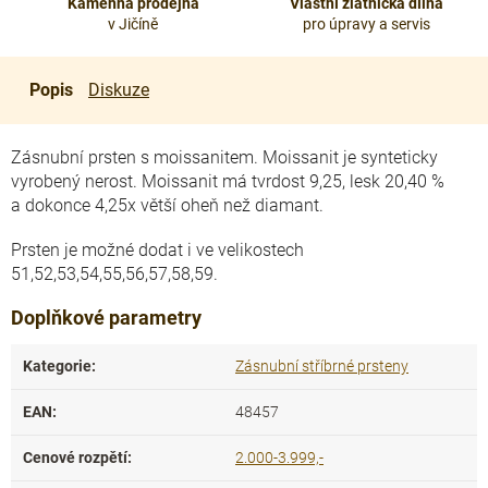
Kamenná prodejna
Vlastní zlatnická dílna
v Jičíně
pro úpravy a servis
Popis
Diskuze
Zásnubní prsten s moissanitem. Moissanit je synteticky
vyrobený nerost.
Moissanit má tvrdost 9,25, lesk 20,40 %
a dokonce 4,25x větší oheň než diamant.
Prsten je možné dodat i ve velikostech
51,52,53,54,55,56,57,58,59.
Doplňkové parametry
Kategorie
:
Zásnubní stříbrné prsteny
EAN
:
48457
Cenové rozpětí
:
2.000-3.999,-