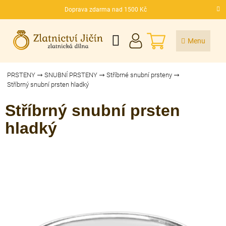
Přejít
Doprava zdarma nad 1500 Kč
na
CZK
obsah
NÁKUPNÍ
KOŠÍK
PRSTENY
SNUBNÍ PRSTENY
Stříbrné snubní prsteny
Stříbrný snubní prsten hladký
Stříbrný snubní prsten
hladký