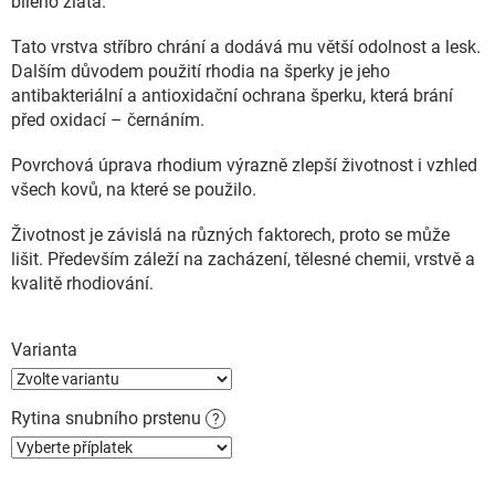
bílého zlata.
Tato vrstva stříbro chrání a dodává mu větší odolnost a lesk.
Dalším důvodem použití rhodia na šperky je jeho
antibakteriální a antioxidační ochrana šperku, která brání
před oxidací – černáním.
Povrchová úprava rhodium výrazně zlepší životnost i vzhled
všech kovů, na které se použilo.
Životnost je závislá na různých faktorech, proto se může
lišit. Především záleží na zacházení, tělesné chemii, vrstvě a
kvalitě rhodiování.
Varianta
Rytina snubního prstenu
?