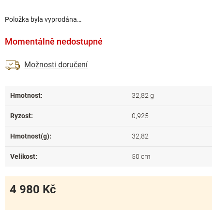
Položka byla vyprodána…
Momentálně nedostupné
Možnosti doručení
Hmotnost
:
32,82 g
Ryzost
:
0,925
Hmotnost(g)
:
32,82
Velikost
:
50 cm
4 980 Kč
Měrná
cena: