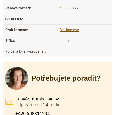
Cenové rozpětí
:
4.000-5.999,-
?
DÉLKA
:
50
Druh kamene
:
Bez kamene
Šířka
:
4 mm
Položka byla vyprodána…
Potřebujete poradit?
info
@
zlatnictvijicin.cz
+420 608311204