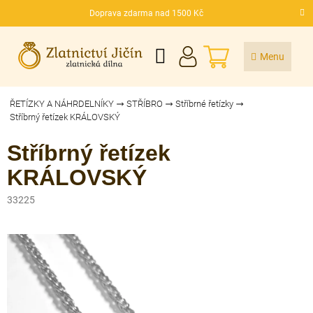
Přejít
Doprava zdarma nad 1500 Kč
na
CZK
obsah
NÁKUPNÍ
KOŠÍK
ŘETÍZKY A NÁHRDELNÍKY
STŘÍBRO
Stříbrné řetízky
Stříbrný řetízek KRÁLOVSKÝ
Stříbrný řetízek
KRÁLOVSKÝ
33225