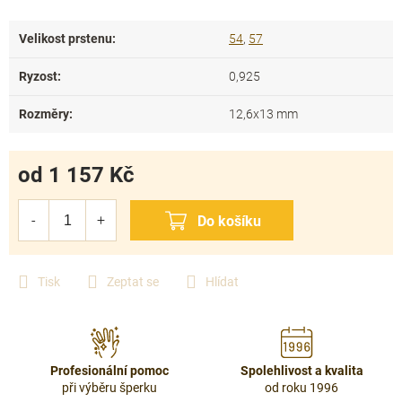
Velikost prstenu
:
54
,
57
Ryzost
:
0,925
Rozměry
:
12,6x13 mm
od
1 157 Kč
Měrná
cena:
Tisk
Zeptat se
Hlídat
Profesionální pomoc
Spolehlivost a kvalita
při výběru šperku
od roku 1996