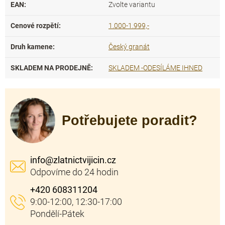
EAN
:
Zvolte variantu
Cenové rozpětí
:
1.000-1.999,-
Druh kamene
:
Český granát
SKLADEM NA PRODEJNĚ
:
SKLADEM -ODESÍLÁME IHNED
Potřebujete poradit?
info
@
zlatnictvijicin.cz
+420 608311204