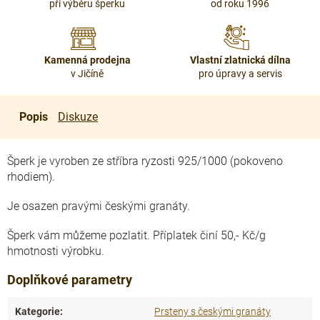
při výběru šperku
od roku 1996
Kamenná prodejna
Vlastní zlatnická dílna
v Jičíně
pro úpravy a servis
Popis
Diskuze
Šperk je vyroben ze stříbra ryzosti 925/1000 (pokoveno
rhodiem).
Je osazen pravými českými granáty.
Šperk vám můžeme pozlatit. Příplatek činí 50,- Kč/g
hmotnosti výrobku.
Doplňkové parametry
Kategorie
:
Prsteny s českými granáty