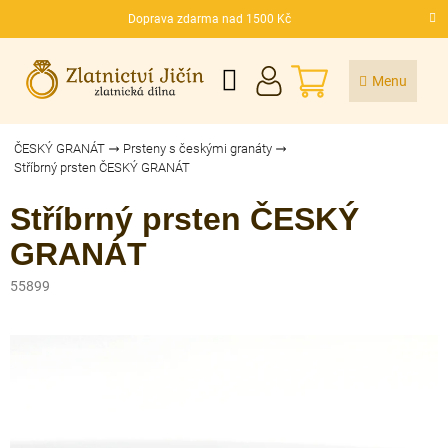
Přejít
Doprava zdarma nad 1500 Kč
na
CZK
obsah
NÁKUPNÍ
KOŠÍK
ČESKÝ GRANÁT
Prsteny s českými granáty
Stříbrný prsten ČESKÝ GRANÁT
Stříbrný prsten ČESKÝ
GRANÁT
55899