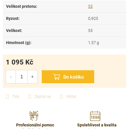
Velikost prstenu
:
55
Ryzost
:
0,925
Velikost
:
55
Hmotnost (g)
:
1,57 g
1 095 Kč
Měrná
cena:
Tisk
Zeptat se
Hlídat
Profesionální pomoc
Spolehlivost a kvalita