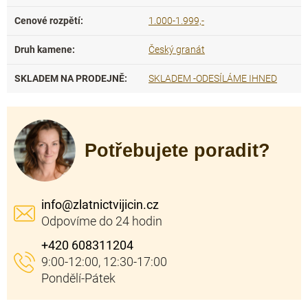
Cenové rozpětí
:
1.000-1.999,-
Druh kamene
:
Český granát
SKLADEM NA PRODEJNĚ
:
SKLADEM -ODESÍLÁME IHNED
Potřebujete poradit?
info
@
zlatnictvijicin.cz
+420 608311204