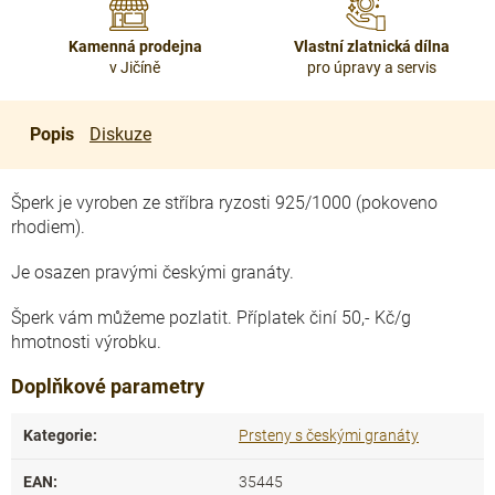
Kamenná prodejna
Vlastní zlatnická dílna
v Jičíně
pro úpravy a servis
Popis
Diskuze
Šperk je vyroben ze stříbra ryzosti 925/1000 (pokoveno
rhodiem).
Je osazen pravými českými granáty.
Šperk vám můžeme pozlatit. Příplatek činí 50,- Kč/g
hmotnosti výrobku.
Doplňkové parametry
Kategorie
:
Prsteny s českými granáty
EAN
:
35445