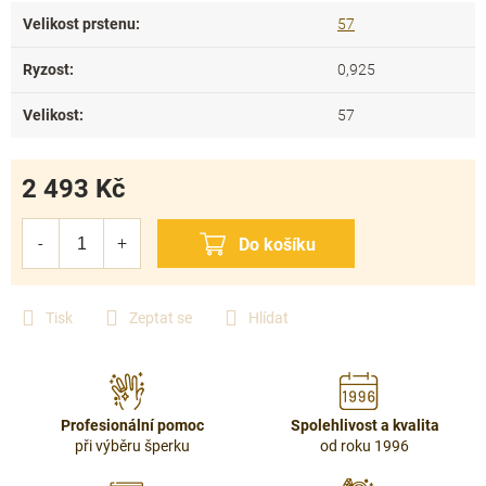
Velikost prstenu
:
57
Ryzost
:
0,925
Velikost
:
57
2 493 Kč
Měrná
cena:
Tisk
Zeptat se
Hlídat
Profesionální pomoc
Spolehlivost a kvalita
při výběru šperku
od roku 1996