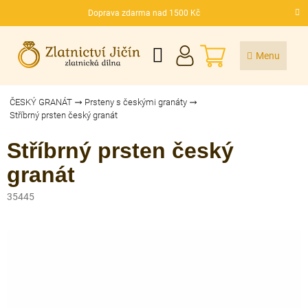
Přejít
Doprava zdarma nad 1500 Kč
na
CZK
obsah
NÁKUPNÍ
KOŠÍK
ČESKÝ GRANÁT
Prsteny s českými granáty
Stříbrný prsten český granát
Stříbrný prsten český
granát
35445