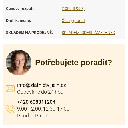
Cenové rozpětí
:
2.000-3.999,-
Druh kamene
:
Český granát
SKLADEM NA PRODEJNĚ
:
SKLADEM -ODESÍLÁME IHNED
Potřebujete poradit?
info
@
zlatnictvijicin.cz
+420 608311204