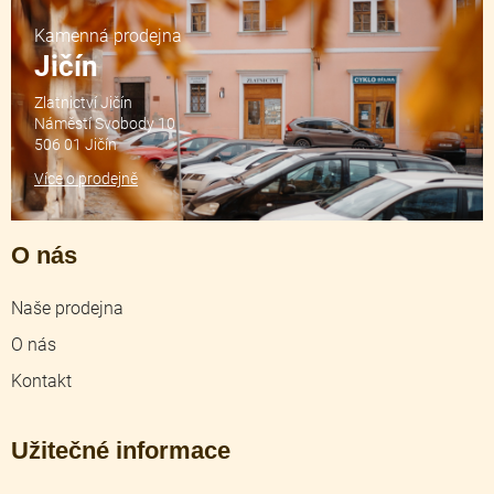
Kamenná prodejna
Jičín
Zlatnictví Jičín
Náměstí Svobody 10
506 01 Jičín
Více o prodejně
O nás
Naše prodejna
O nás
Kontakt
Užitečné informace