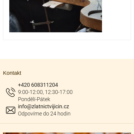
Z
á
Kontakt
p
a
+420 608311204
t
í
info
@
zlatnictvijicin.cz