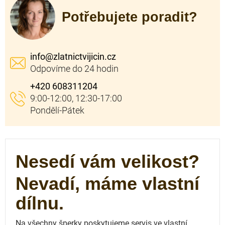
Potřebujete poradit?
info
@
zlatnictvijicin.cz
+420 608311204
Nesedí vám velikost?
Nevadí, máme vlastní
dílnu.
Na všechny šperky poskytujeme servis ve vlastní