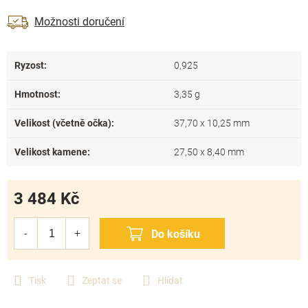
Možnosti doručení
Ryzost
:
0,925
Hmotnost
:
3,35 g
Velikost (včetně očka)
:
37,70 x 10,25 mm
Velikost kamene
:
27,50 x 8,40 mm
3 484 Kč
Měrná
cena:
Tisk
Zeptat se
Hlídat