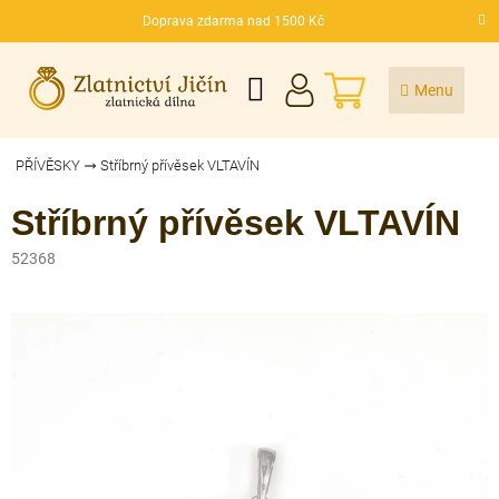
Přejít
Doprava zdarma nad 1500 Kč
na
CZK
obsah
NÁKUPNÍ
KOŠÍK
PŘÍVĚSKY
Stříbrný přívěsek VLTAVÍN
Stříbrný přívěsek VLTAVÍN
52368