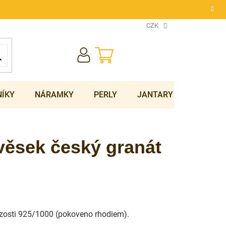
CZK
NÁKUPNÍ
KOŠÍK
NÍKY
NÁRAMKY
PERLY
JANTARY
SOUPRA
ívěsek český granát
ryzosti 925/1000 (pokoveno rhodiem).