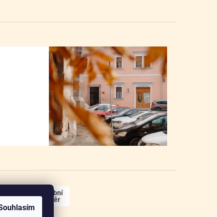
osobní
odběr
Souhlasím