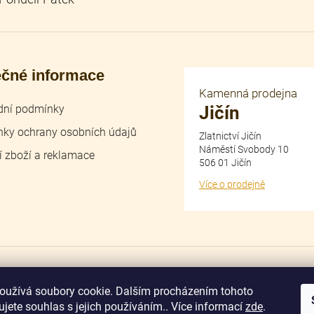
ečné informace
Kamenná prodejna
ní podmínky
Jičín
ky ochrany osobních údajů
Zlatnictví Jičín
Náměstí Svobody 10
í zboží a reklamace
506 01 Jičín
Více o prodejně
dobírka
převodem
oužívá soubory cookie. Dalším procházením tohoto
jete souhlas s jejich používáním.. Více informací
zde
.