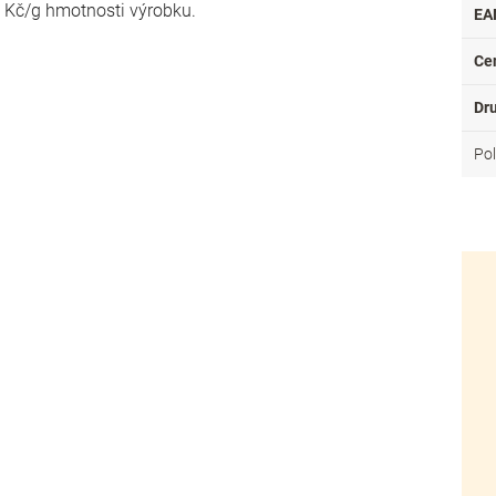
- Kč/g hmotnosti výrobku.
EA
Ce
Dr
Po