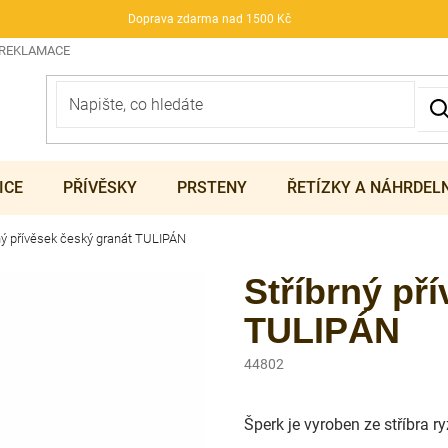
Doprava zdarma nad 1500 Kč
 REKLAMACE
ICE
PŘÍVĚSKY
PRSTENY
ŘETÍZKY A NÁHRDEL
ný přívěsek český granát TULIPÁN
Stříbrný př
TULIPÁN
44802
Šperk je vyroben ze stříbra 