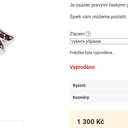
Je osazen pravými českými g
Šperk vám můžeme pozlatit. P
Zlacení
?
Položka byla vyprodána…
Vyprodáno
Ryzost
:
Rozměry
:
1 300 Kč
Měrná