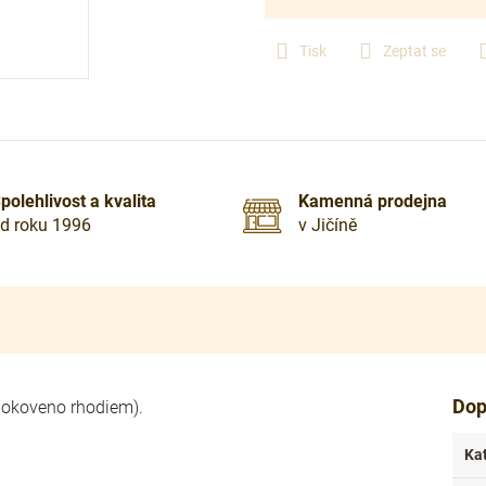
cena:
Tisk
Zeptat se
polehlivost a kvalita
Kamenná prodejna
d roku 1996
v Jičíně
Dop
(pokoveno rhodiem).
Ka