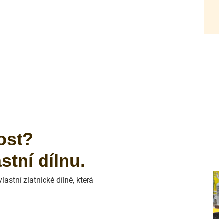
ost?
tní dílnu.
astní zlatnické dílně, která