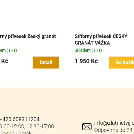
brný přívěsek český granát
Stříbrný přívěsek ČESKÝ
GRANÁT VÁŽKA
dem
(1 ks)
Skladem
(1 ks)
 Kč
1 950 Kč
Detail
Do koší
+420 608311204
info
@
zlatnictviji