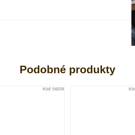
Kód:
54039
Kó