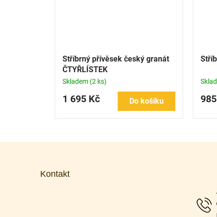
Stříbrný přívěsek český granát
Stří
ČTYŘLÍSTEK
Skladem
(2 ks)
Skla
1 695 Kč
985
Do košíku
Z
á
p
Kontakt
a
t
í