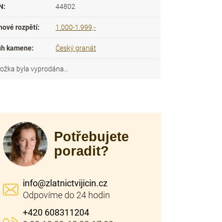
N
:
44802
nové rozpětí
:
1.000-1.999,-
uh kamene
:
Český granát
ložka byla vyprodána…
Potřebujete
poradit?
info
@
zlatnictvijicin.cz
+420 608311204