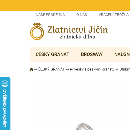
Přejít
na
obsah
NAŠE PRODEJNA
O NÁS
VRÁCENÍ ZBOŽÍ A
ČESKÝ GRANÁT
BROSWAY
NÁUŠN
ČESKÝ GRANÁT
Přívěsky s českými granáty
Stříbr