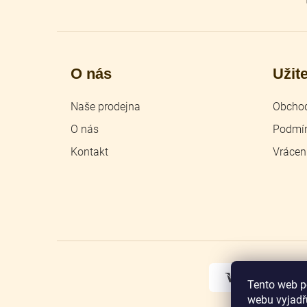
O nás
Užit
Naše prodejna
Obchod
O nás
Podmín
Kontakt
Vrácen
Tento web p
webu vyjadřu