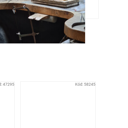
d:
47295
Kód:
58245