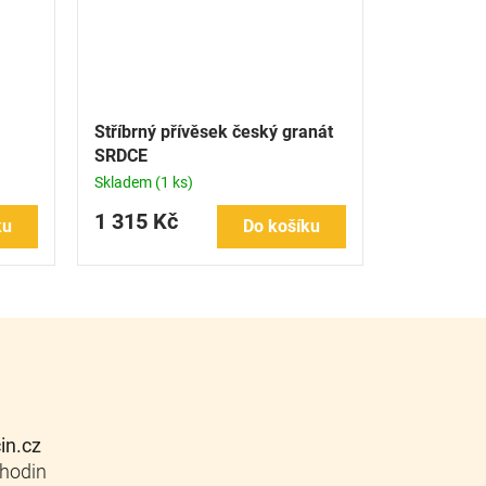
Stříbrný přívěsek český granát
SRDCE
Skladem
(1 ks)
1 315 Kč
ku
Do košíku
cin.cz