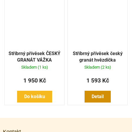
Stříbrný přívěsek ČESKÝ
Stříbrný přívěsek český
GRANÁT VÁŽKA
granát hvězdička
Skladem
(1 ks)
Skladem
(2 ks)
1 950 Kč
1 593 Kč
Do košíku
Detail
Z
á
Kontakt