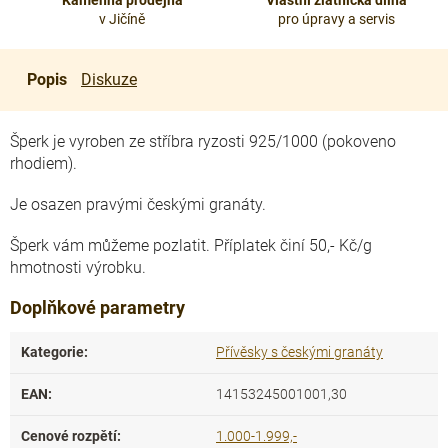
Kamenná prodejna
Vlastní zlatnická dílna
v Jičíně
pro úpravy a servis
Popis
Diskuze
Šperk je vyroben ze stříbra ryzosti 925/1000 (pokoveno
rhodiem).
Je osazen pravými českými granáty.
Šperk vám můžeme pozlatit. Příplatek činí 50,- Kč/g
hmotnosti výrobku.
Doplňkové parametry
Kategorie
:
Přívěsky s českými granáty
EAN
:
14153245001001,30
Cenové rozpětí
:
1.000-1.999,-