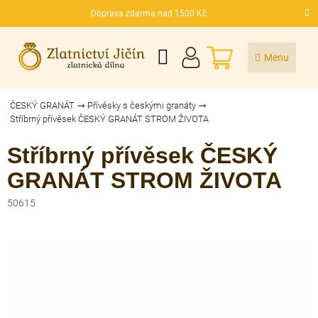
Přejít
Doprava zdarma nad 1500 Kč
na
CZK
obsah
NÁKUPNÍ
KOŠÍK
ČESKÝ GRANÁT
Přívěsky s českými granáty
Stříbrný přívěsek ČESKÝ GRANÁT STROM ŽIVOTA
Stříbrný přívěsek ČESKÝ
GRANÁT STROM ŽIVOTA
50615