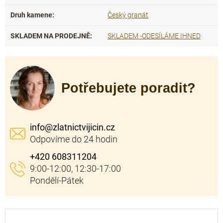
Druh kamene
:
Český granát
SKLADEM NA PRODEJNĚ
:
SKLADEM -ODESÍLÁME IHNED
Potřebujete poradit?
info
@
zlatnictvijicin.cz
+420 608311204