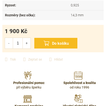
Ryzost
:
0,925
Rozměry (bez očka)
:
14,3 mm
1 900 Kč
Měrná
cena:
Tisk
Zeptat se
Hlídat
Profesionální pomoc
Spolehlivost a kvalita
při výběru šperku
od roku 1996