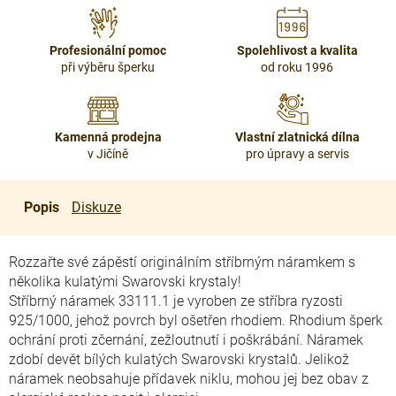
Profesionální pomoc
Spolehlivost a kvalita
při výběru šperku
od roku 1996
Kamenná prodejna
Vlastní zlatnická dílna
v Jičíně
pro úpravy a servis
Popis
Diskuze
Rozzařte své zápěstí originálním stříbrným náramkem s
několika kulatými Swarovski krystaly!
Stříbrný náramek 33111.1 je vyroben ze stříbra ryzosti
925/1000, jehož povrch byl ošetřen rhodiem. Rhodium šperk
ochrání proti zčernání, zežloutnutí i poškrábání. Náramek
zdobí devět bílých kulatých Swarovski krystalů. Jelikož
náramek neobsahuje přídavek niklu, mohou jej bez obav z