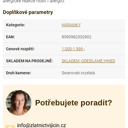
alergické reakce nosit i alergici.
Doplňkové parametry
Kategorie
:
NÁRAMKY
EAN
:
8590962332902
Cenové rozpětí
:
1.000-1.999,-
SKLADEM NA PRODEJNĚ
:
SKLADEM -ODESÍLÁME IHNED
Druh kamene
:
Swarovski crystals
Potřebujete poradit?
info
@
zlatnictvijicin.cz