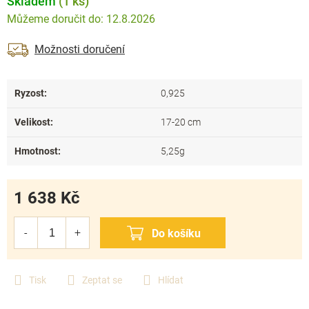
Skladem
(1 ks)
12.8.2026
Možnosti doručení
Ryzost
:
0,925
Velikost
:
17-20 cm
Hmotnost
:
5,25g
1 638 Kč
Měrná
cena:
Tisk
Zeptat se
Hlídat