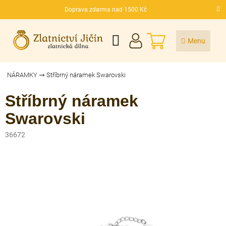
Přejít
Doprava zdarma nad 1500 Kč
na
CZK
obsah
NÁKUPNÍ
KOŠÍK
NÁRAMKY
Stříbrný náramek Swarovski
Stříbrný náramek
Swarovski
36672