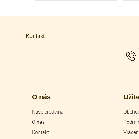
Z
á
p
Kontakt
a
t
í
O nás
Užit
Naše prodejna
Obchod
O nás
Podmín
Kontakt
Vrácen