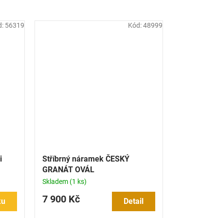
d:
56319
Kód:
48999
i
Stříbrný náramek ČESKÝ
GRANÁT OVÁL
Skladem
(1 ks)
7 900 Kč
ku
Detail