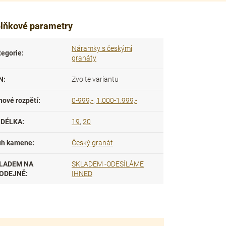
lňkové parametry
Náramky s českými
tegorie
:
granáty
N
:
Zvolte variantu
nové rozpětí
:
0-999,-
,
1.000-1.999,-
DÉLKA
:
19
,
20
uh kamene
:
Český granát
LADEM NA
SKLADEM -ODESÍLÁME
ODEJNĚ
:
IHNED