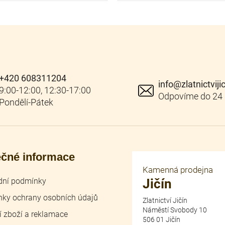
+420 608311204
info
@
zlatnictviji
ečné informace
Kamenná prodejna
ní podmínky
Jičín
ky ochrany osobních údajů
Zlatnictví Jičín
Náměstí Svobody 10
í zboží a reklamace
506 01 Jičín