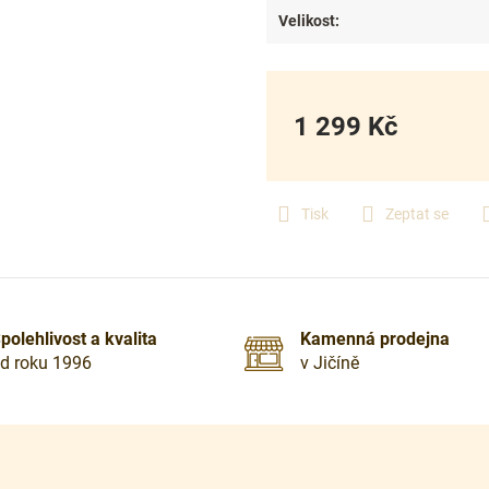
Velikost
:
1 299 Kč
Měrná
cena:
Tisk
Zeptat se
polehlivost a kvalita
Kamenná prodejna
d roku 1996
v Jičíně