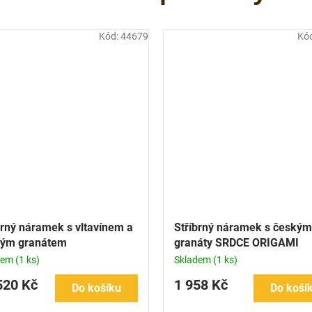
Kód:
44679
Kó
brný náramek s vltavínem a
Stříbrný náramek s českým
kým granátem
granáty SRDCE ORIGAMI
dem
(1 ks)
Skladem
(1 ks)
520 Kč
1 958 Kč
Do košíku
Do koší