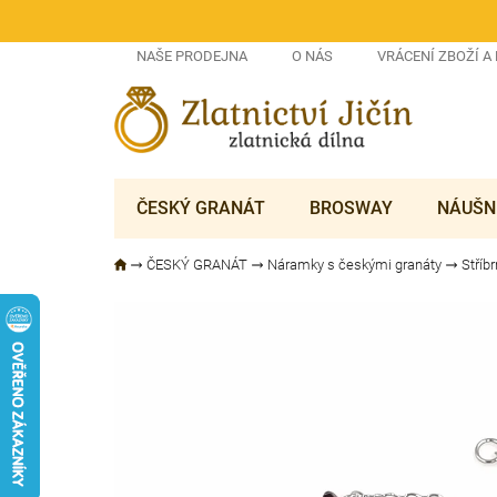
Přejít
na
obsah
NAŠE PRODEJNA
O NÁS
VRÁCENÍ ZBOŽÍ A
ČESKÝ GRANÁT
BROSWAY
NÁUŠN
ČESKÝ GRANÁT
Náramky s českými granáty
Stří