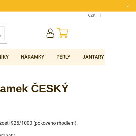
CZK
NÁKUPNÍ
KOŠÍK
NÍKY
NÁRAMKY
PERLY
JANTARY
SOUPRA
áramek ČESKÝ
ryzosti 925/1000 (pokoveno rhodiem).
ranáty.