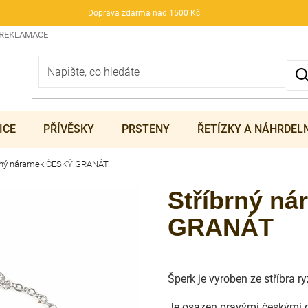
Doprava zdarma nad 1500 Kč
 REKLAMACE
ICE
PŘÍVĚSKY
PRSTENY
ŘETÍZKY A NÁHRDEL
brný náramek ČESKÝ GRANÁT
Stříbrný n
GRANÁT
Šperk je vyroben ze stříbra 
Je osazen pravými českými g