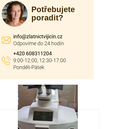
Potřebujete
poradit?
info
@
zlatnictvijicin.cz
+420 608311204