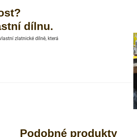
ost?
tní dílnu.
astní zlatnické dílně, která