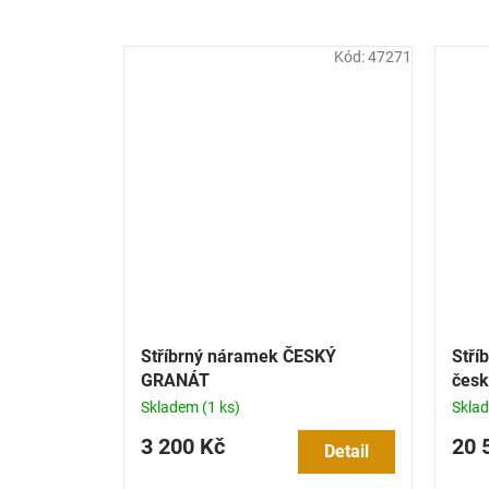
Kód:
47271
Stříbrný náramek ČESKÝ
Stří
GRANÁT
čes
Skladem
(1 ks)
Skla
3 200 Kč
20 
Detail