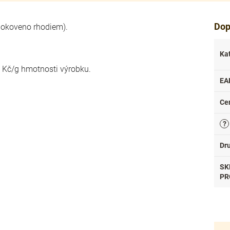
Dop
(pokoveno rhodiem).
Ka
- Kč/g hmotnosti výrobku.
EA
Ce
?
Dr
SK
PR