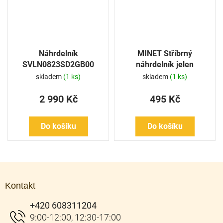
Náhrdelník
MINET Stříbrný
SVLN0823SD2GB00
náhrdelník jelen
skladem
(1 ks)
skladem
(1 ks)
2 990 Kč
495 Kč
Do košíku
Do košíku
Z
á
Kontakt
p
a
+420 608311204
t
í