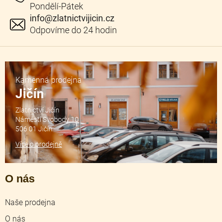
info
@
zlatnictvijicin.cz
Kamenná prodejna
Jičín
Zlatnictví Jičín
Náměstí Svobody 10
506 01 Jičín
Více o prodejně
O nás
Naše prodejna
O nás