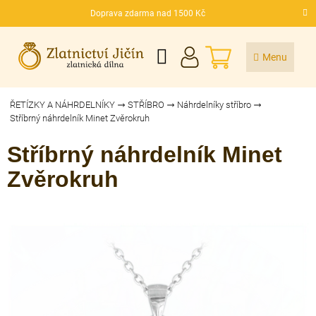
Přejít
Doprava zdarma nad 1500 Kč
na
CZK
obsah
NÁKUPNÍ
KOŠÍK
ŘETÍZKY A NÁHRDELNÍKY
STŘÍBRO
Náhrdelníky stříbro
Stříbrný náhrdelník Minet Zvěrokruh
Stříbrný náhrdelník Minet
Zvěrokruh