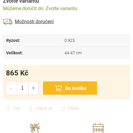
Zvolte variantu
Zvolte variantu
Možnosti doručení
Ryzost
:
0,925
Velikost
:
44-47 cm
865 Kč
Měrná
cena:
Tisk
Zeptat se
Hlídat