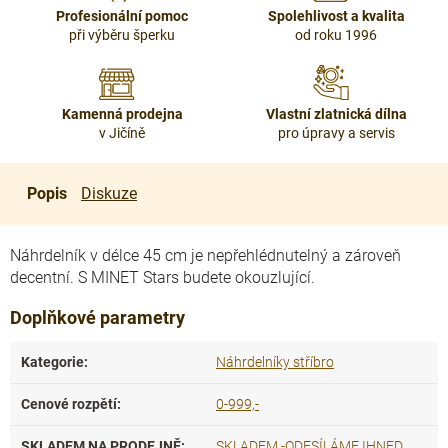
Profesionální pomoc
Spolehlivost a kvalita
při výběru šperku
od roku 1996
Kamenná prodejna
Vlastní zlatnická dílna
v Jičíně
pro úpravy a servis
Popis
Diskuze
Náhrdelník v délce 45 cm je nepřehlédnutelný a zároveň
decentní. S MINET Stars budete okouzlující.
Doplňkové parametry
Kategorie
:
Náhrdelníky stříbro
Cenové rozpětí
:
0-999,-
SKLADEM NA PRODEJNĚ
:
SKLADEM -ODESÍLÁME IHNED