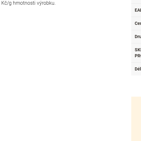
- Kč/g hmotnosti výrobku.
EA
Ce
Dr
SK
PR
Dé