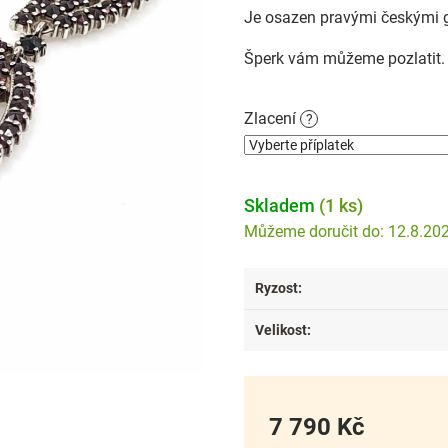
Je osazen pravými českými g
Šperk vám můžeme pozlatit. P
Zlacení
?
Skladem
(1 ks)
12.8.20
Ryzost
:
Velikost
:
7 790 Kč
Měrná