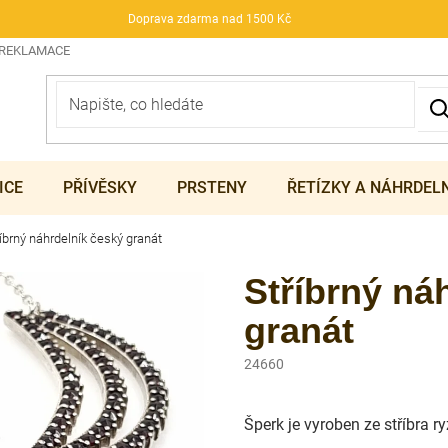
Doprava zdarma nad 1500 Kč
 REKLAMACE
ICE
PŘÍVĚSKY
PRSTENY
ŘETÍZKY A NÁHRDEL
íbrný náhrdelník český granát
Stříbrný ná
granát
24660
Šperk je vyroben ze stříbra 