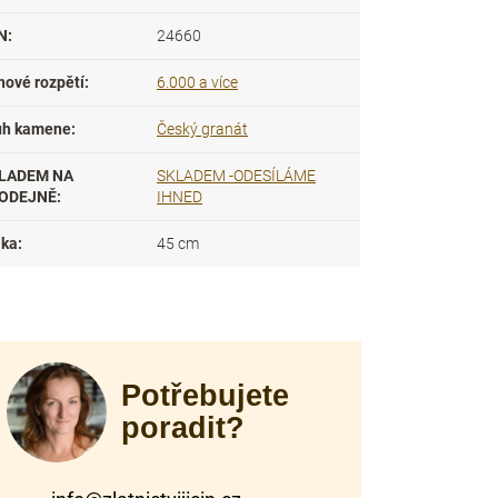
N
:
24660
nové rozpětí
:
6.000 a více
uh kamene
:
Český granát
LADEM NA
SKLADEM -ODESÍLÁME
ODEJNĚ
:
IHNED
lka
:
45 cm
Potřebujete
poradit?