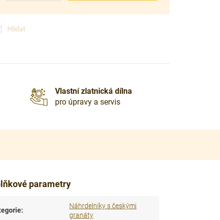
Hlídat
Vlastní zlatnická dílna
pro úpravy a servis
lňkové parametry
Náhrdelníky s českými
tegorie
:
granáty