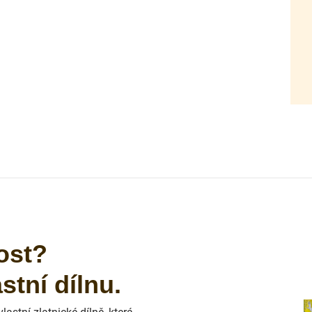
ost?
tní dílnu.