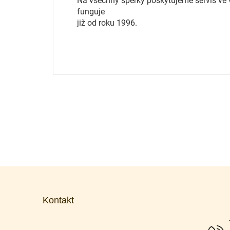
Na všechny šperky poskytujeme servis ve vl
funguje
již od roku 1996.
Z
á
p
Kontakt
a
t
í