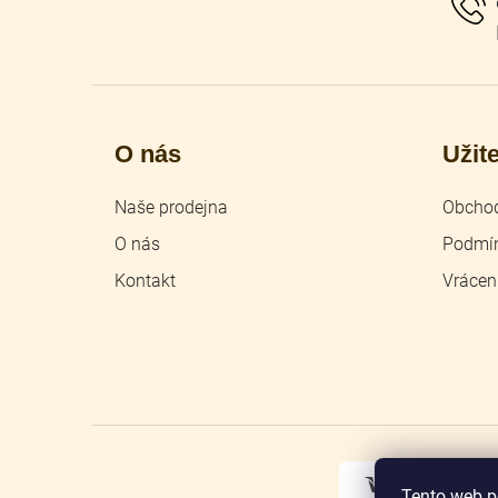
O nás
Užit
Naše prodejna
Obchod
O nás
Podmín
Kontakt
Vrácen
Tento web p