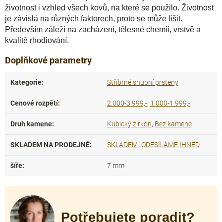
životnost i vzhled všech kovů, na které se použilo. Životnost
je závislá na různých faktorech, proto se může lišit.
Především záleží na zacházení, tělesné chemii, vrstvě a
kvalitě rhodiování.
Doplňkové parametry
Kategorie
:
Stříbrné snubní prsteny
Cenové rozpětí
:
2.000-3.999,-
,
1.000-1.999,-
Druh kamene
:
Kubický zirkon
,
Bez kamene
SKLADEM NA PRODEJNĚ
:
SKLADEM -ODESÍLÁME IHNED
šíře
:
7 mm
Potřebujete poradit?