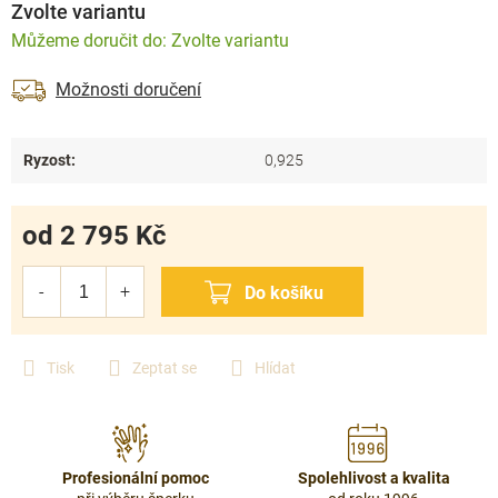
Zvolte variantu
Zvolte variantu
Možnosti doručení
Ryzost
:
0,925
od
2 795 Kč
Měrná
cena:
Tisk
Zeptat se
Hlídat
Profesionální pomoc
Spolehlivost a kvalita