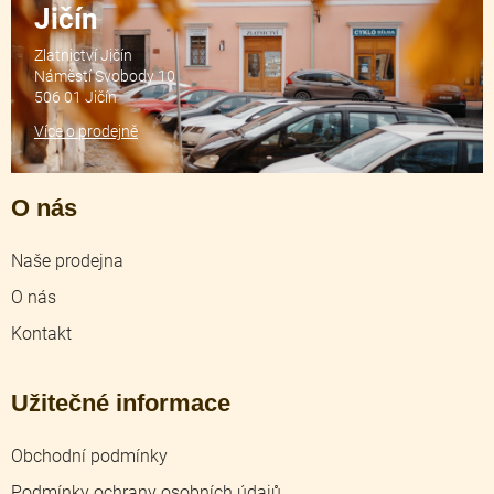
Jičín
Zlatnictví Jičín
Náměstí Svobody 10
506 01 Jičín
Více o prodejně
O nás
Naše prodejna
O nás
Kontakt
Užitečné informace
Obchodní podmínky
Podmínky ochrany osobních údajů