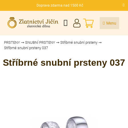
Přejít
Doprava zdarma nad 1500 Kč
na
CZK
obsah
NÁKUPNÍ
KOŠÍK
PRSTENY
SNUBNÍ PRSTENY
Stříbrné snubní prsteny
Stříbrné snubní prsteny 037
Stříbrné snubní prsteny 037