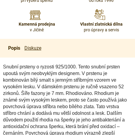
při výběru šperku
od roku 1996
Kamenná prodejna
Vlastní zlatnická dílna
v Jičíně
pro úpravy a servis
Popis
Diskuze
Snubní prsteny o ryzosti 925/1000. Tento snubní prsten
upoutá svým neobvyklým designem. V prstenu je
kombinován bílý smalt s jemným stříbrným vzorem ve
vysokém lesku. V dámském prstenu je ručně vsazeno 52
zirkonů. Šíře fazony je 7 mm. Rhodiováno. Rhodium je
známé svým vysokým leskem, proto se často používá jako
povrchová úprava stříbra nebo bílého zlata. Tato vrstva
stříbro chrání a dodává mu větší odolnost a lesk. Dalším
důvodem použití rhodia na šperky je jeho antibakteriání a
antioxidační ochrana šperku, která brání před oxidací –
černáním. Povrchová úprava rhodium výrazně zlepší