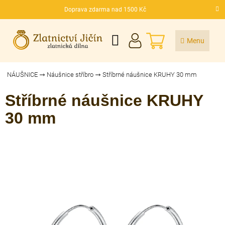
Přejít
Doprava zdarma nad 1500 Kč
na
CZK
obsah
NÁKUPNÍ
KOŠÍK
NÁUŠNICE
Náušnice stříbro
Stříbrné náušnice KRUHY 30 mm
Stříbrné náušnice KRUHY
30 mm