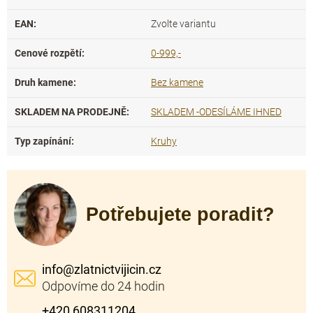
EAN
:
Zvolte variantu
Cenové rozpětí
:
0-999,-
Druh kamene
:
Bez kamene
SKLADEM NA PRODEJNĚ
:
SKLADEM -ODESÍLÁME IHNED
Typ zapínání
:
Kruhy
Potřebujete poradit?
info
@
zlatnictvijicin.cz
+420 608311204