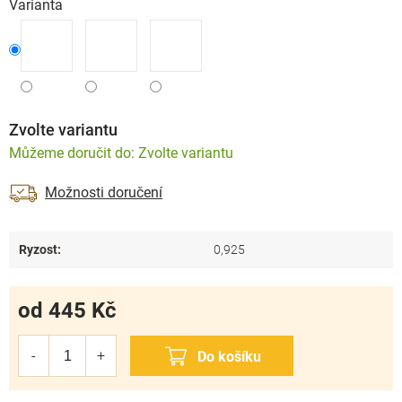
Varianta
Zvolte variantu
Zvolte variantu
Možnosti doručení
Ryzost
:
0,925
od
445 Kč
Měrná
cena: