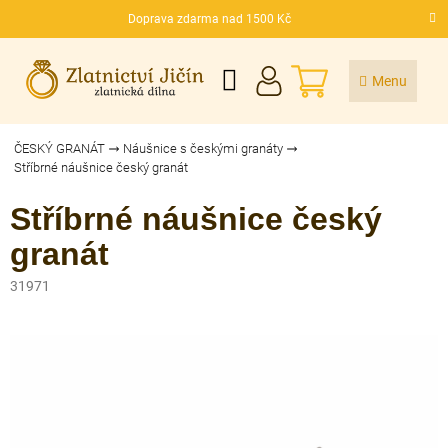
Přejít
Doprava zdarma nad 1500 Kč
na
CZK
obsah
NÁKUPNÍ
KOŠÍK
ČESKÝ GRANÁT
Náušnice s českými granáty
Stříbrné náušnice český granát
Stříbrné náušnice český
granát
31971