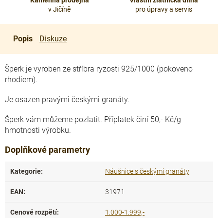
Kamenná prodejna
Vlastní zlatnická dílna
v Jičíně
pro úpravy a servis
Popis
Diskuze
Šperk je vyroben ze stříbra ryzosti 925/1000 (pokoveno
rhodiem).
Je osazen pravými českými granáty.
Šperk vám můžeme pozlatit. Příplatek činí 50,- Kč/g
hmotnosti výrobku.
Doplňkové parametry
Kategorie
:
Náušnice s českými granáty
EAN
:
31971
Cenové rozpětí
:
1.000-1.999,-