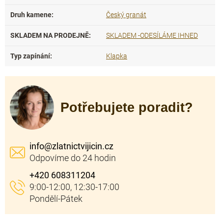
Druh kamene
:
Český granát
SKLADEM NA PRODEJNĚ
:
SKLADEM -ODESÍLÁME IHNED
Typ zapínání
:
Klapka
Potřebujete poradit?
info
@
zlatnictvijicin.cz
+420 608311204