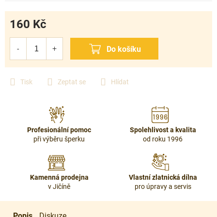
160 Kč
Měrná
cena:
Tisk
Zeptat se
Hlídat
Profesionální pomoc
Spolehlivost a kvalita
při výběru šperku
od roku 1996
Kamenná prodejna
Vlastní zlatnická dílna
v Jičíně
pro úpravy a servis
Popis
Diskuze