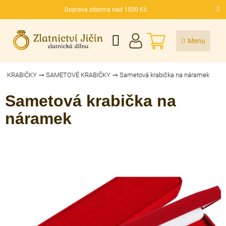
Přejít
Doprava zdarma nad 1500 Kč
na
CZK
obsah
NÁKUPNÍ
KOŠÍK
KRABIČKY
SAMETOVÉ KRABIČKY
Sametová krabička na náramek
Sametová krabička na
náramek