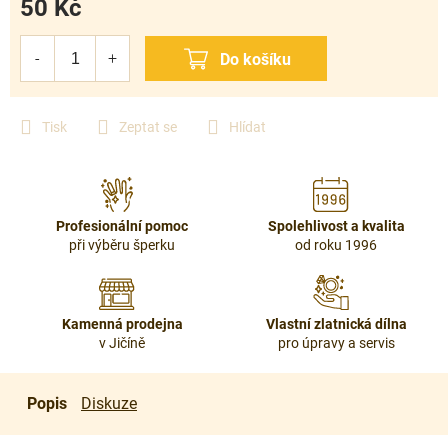
50 Kč
Měrná
cena:
Tisk
Zeptat se
Hlídat
Profesionální pomoc
Spolehlivost a kvalita
při výběru šperku
od roku 1996
Kamenná prodejna
Vlastní zlatnická dílna
v Jičíně
pro úpravy a servis
Popis
Diskuze