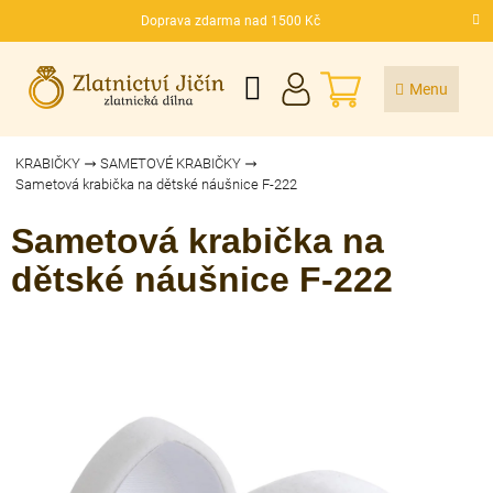
Přejít
Doprava zdarma nad 1500 Kč
na
CZK
obsah
NÁKUPNÍ
KOŠÍK
KRABIČKY
SAMETOVÉ KRABIČKY
Sametová krabička na dětské náušnice F-222
Sametová krabička na
dětské náušnice F-222