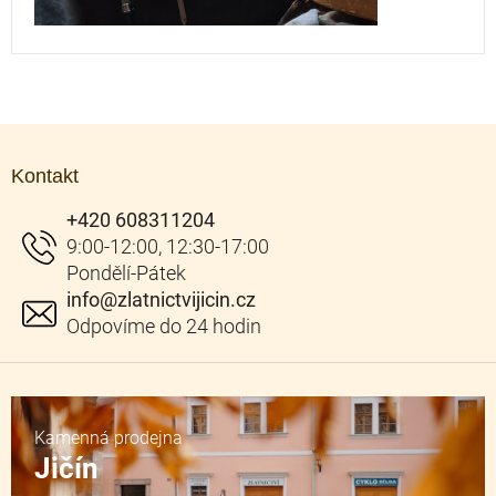
Z
á
Kontakt
p
a
+420 608311204
t
í
info
@
zlatnictvijicin.cz
Kamenná prodejna
Jičín