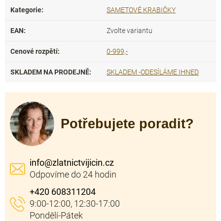
Kategorie
:
SAMETOVÉ KRABIČKY
EAN
:
Zvolte variantu
Cenové rozpětí
:
0-999,-
SKLADEM NA PRODEJNĚ
:
SKLADEM -ODESÍLÁME IHNED
Potřebujete poradit?
info
@
zlatnictvijicin.cz
+420 608311204