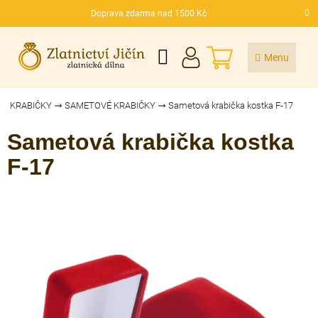
Přejít
Doprava zdarma nad 1500 Kč
na
CZK
obsah
NÁKUPNÍ
KOŠÍK
KRABIČKY
SAMETOVÉ KRABIČKY
Sametová krabička kostka F-17
Sametová krabička kostka
F-17