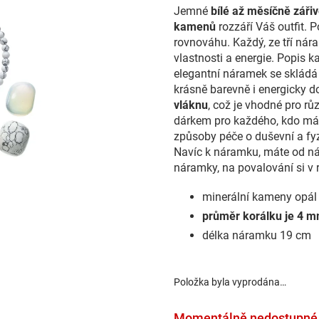
Jemné
bílé až měsíčně záři
kamenů
rozzáří Váš outfit. 
rovnováhu. Každý, ze tří nár
vlastnosti a energie. Popis k
elegantní náramek se skládá 
krásně barevně i energicky d
vláknu
, což je vhodné pro rů
dárkem pro každého, kdo má r
způsoby péče o duševní a fy
Navíc k náramku, máte od nás
náramky, na povalování si v 
minerální kameny opál 
průměr korálku je 4 
délka náramku 19 cm
Položka byla vyprodána…
Momentálně nedostupné