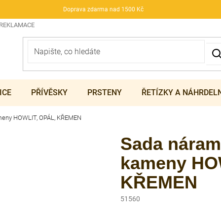
Doprava zdarma nad 1500 Kč
 REKLAMACE
ICE
PŘÍVĚSKY
PRSTENY
ŘETÍZKY A NÁHRDEL
ameny HOWLIT, OPÁL, KŘEMEN
Sada náram
kameny HO
KŘEMEN
51560