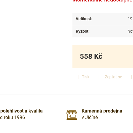
Velikost
:
19
Ryzost
:
ho
558 Kč
Měrná
cena:
Tisk
Zeptat se
polehlivost a kvalita
Kamenná prodejna
d roku 1996
v Jičíně