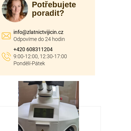
Potřebujete
poradit?
info
@
zlatnictvijicin.cz
+420 608311204