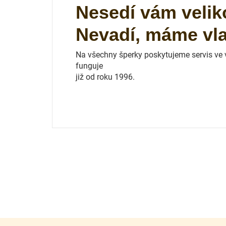
Nesedí vám velik
Nevadí, máme vlas
Na všechny šperky poskytujeme servis ve vl
funguje
již od roku 1996.
Z