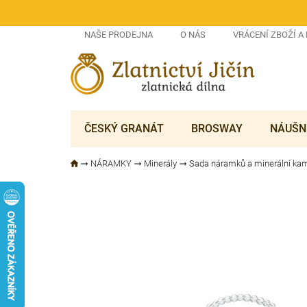
Přejít
na
obsah
NAŠE PRODEJNA
O NÁS
VRÁCENÍ ZBOŽÍ A
ČESKÝ GRANÁT
BROSWAY
NÁUŠN
NÁRAMKY
Minerály
Sada náramků a minerální k