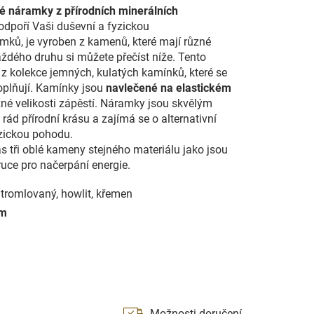
vé náramky z přírodních minerálních
Podpoří Vaši duševní a fyzickou
amků, je vyroben z kamenů, které mají různé
aždého druhu si můžete přečíst níže. Tento
z kolekce jemných, kulatých kamínků, které se
oplňují. Kamínky jsou
navlečené na elastickém
zné velikosti zápěstí. Náramky jsou skvělým
ád přírodní krásu a zajímá se o alternativní
zickou pohodu.
 tři oblé kameny stejného materiálu jako jsou
ruce pro načerpání energie.
tromlovaný, howlit, křemen
mm
Možnosti doručení