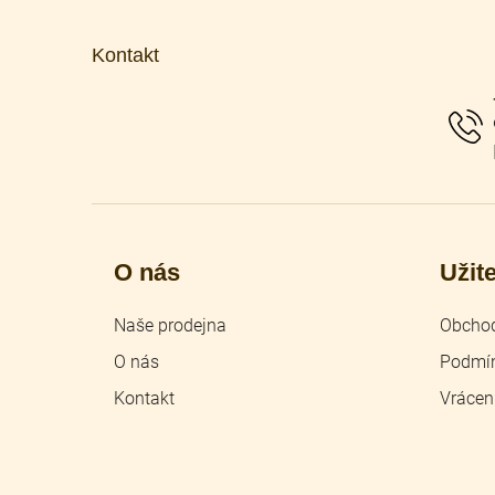
á
p
Kontakt
a
t
í
O nás
Užit
Naše prodejna
Obchod
O nás
Podmín
Kontakt
Vrácen