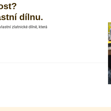
ost?
tní dílnu.
astní zlatnické dílně, která