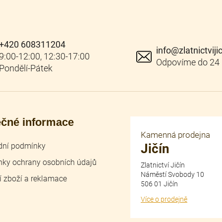
+420 608311204
info
@
zlatnictviji
ečné informace
Kamenná prodejna
ní podmínky
Jičín
ky ochrany osobních údajů
Zlatnictví Jičín
Náměstí Svobody 10
í zboží a reklamace
506 01 Jičín
Více o prodejně