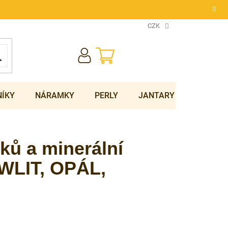
CZK
NÁKUPNÍ
KOŠÍK
NÍKY
NÁRAMKY
PERLY
JANTARY
SOUPRA
ků a minerální
WLIT, OPÁL,