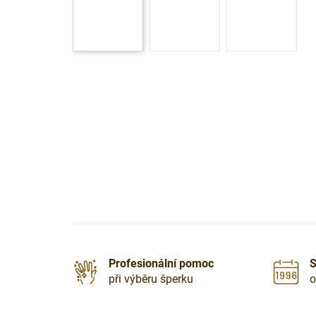
Profesionální pomoc
S
při výběru šperku
o