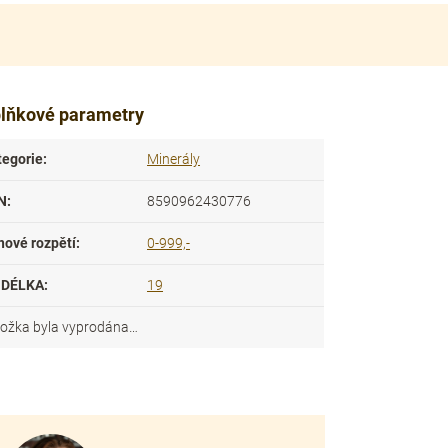
lňkové parametry
tegorie
:
Minerály
N
:
8590962430776
nové rozpětí
:
0-999,-
DÉLKA
:
19
ložka byla vyprodána…