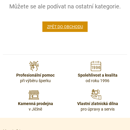
Můžete se ale podívat na ostatní kategorie.
ZPĚT DO OBCHODU
Profesionální pomoc
Spolehlivost a kvalita
při výběru šperku
od roku 1996
Kamenná prodejna
Vlastní zlatnická dílna
v Jičíně
pro úpravy a servis
Z
á