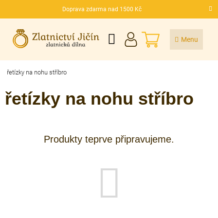
Přejít
Doprava zdarma nad 1500 Kč
na
CZK
obsah
NÁKUPNÍ
KOŠÍK
řetízky na nohu stříbro
řetízky na nohu stříbro
Produkty teprve připravujeme.