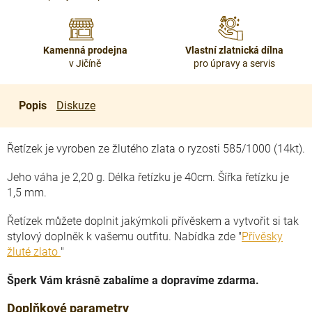
Kamenná prodejna
Vlastní zlatnická dílna
v Jičíně
pro úpravy a servis
Popis
Diskuze
Řetízek je vyroben ze žlutého zlata o ryzosti 585/1000 (14kt).
Jeho váha je 2,20 g. Délka řetízku je 40cm. Šířka řetízku je
1,5 mm.
Řetízek můžete doplnit jakýmkoli přívěskem a vytvořit si tak
stylový doplněk k vašemu outfitu. Nabídka zde "
Přívěsky
žluté zlato
"
Šperk Vám krásně zabalíme a dopravíme zdarma.
Doplňkové parametry