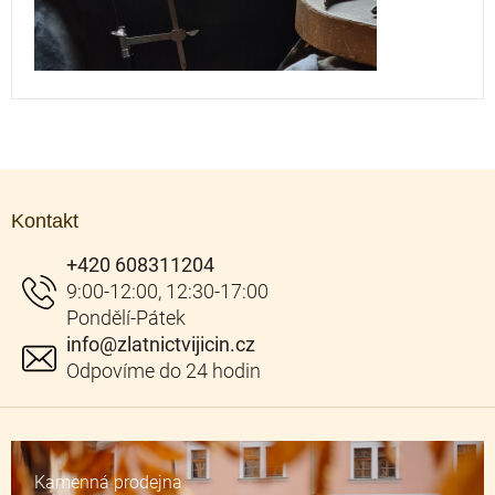
Z
á
Kontakt
p
a
+420 608311204
t
í
info
@
zlatnictvijicin.cz
Kamenná prodejna