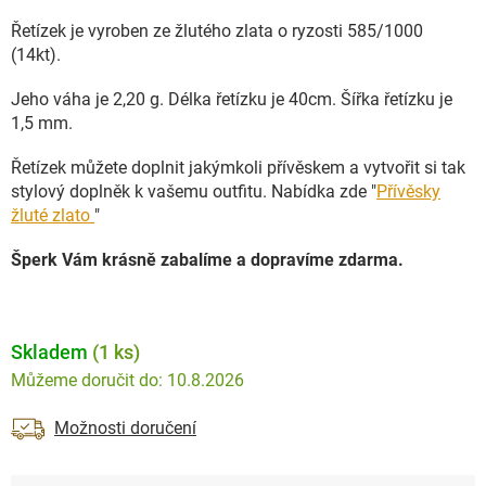
Řetízek je vyroben ze žlutého zlata o ryzosti 585/1000
(14kt).
Jeho váha je 2,20 g. Délka řetízku je 40cm. Šířka řetízku je
1,5 mm.
Řetízek můžete doplnit jakýmkoli přívěskem a vytvořit si tak
stylový doplněk k vašemu outfitu. Nabídka zde "
Přívěsky
žluté zlato
"
Šperk Vám krásně zabalíme a dopravíme zdarma.
Skladem
(1 ks)
10.8.2026
Možnosti doručení