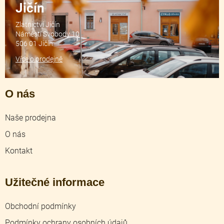
Jičín
Zlatnictví Jičín
Náměstí Svobody 10
506 01 Jičín
Více o prodejně
O nás
Naše prodejna
O nás
Kontakt
Užitečné informace
Obchodní podmínky
Podmínky ochrany osobních údajů