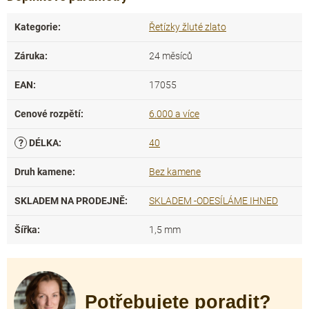
Kategorie
:
Řetízky žluté zlato
Záruka
:
24 měsíců
EAN
:
17055
Cenové rozpětí
:
6.000 a více
?
DÉLKA
:
40
Druh kamene
:
Bez kamene
SKLADEM NA PRODEJNĚ
:
SKLADEM -ODESÍLÁME IHNED
Šířka
:
1,5 mm
Potřebujete poradit?