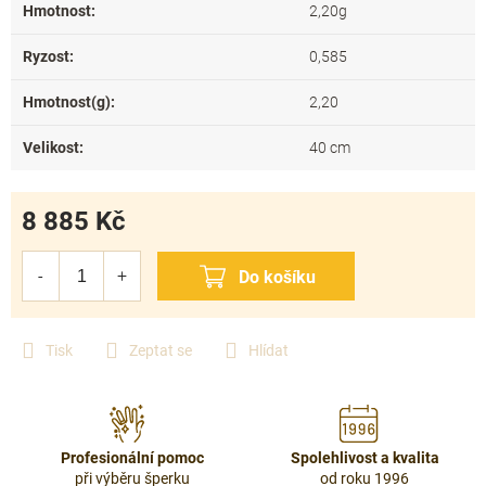
Hmotnost
:
2,20g
Ryzost
:
0,585
Hmotnost(g)
:
2,20
Velikost
:
40 cm
8 885 Kč
Měrná
cena:
Tisk
Zeptat se
Hlídat
Profesionální pomoc
Spolehlivost a kvalita
při výběru šperku
od roku 1996