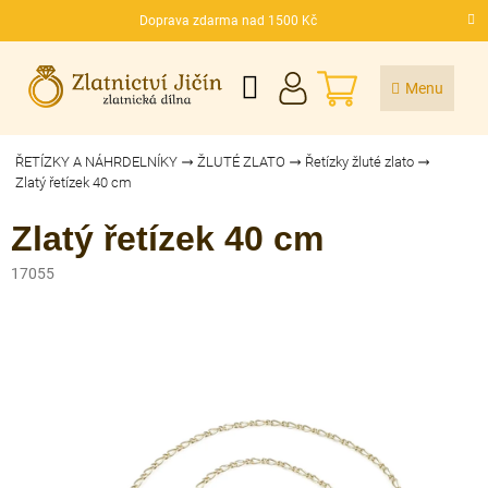
Přejít
Doprava zdarma nad 1500 Kč
na
CZK
obsah
NÁKUPNÍ
KOŠÍK
ŘETÍZKY A NÁHRDELNÍKY
ŽLUTÉ ZLATO
Řetízky žluté zlato
Zlatý řetízek 40 cm
Zlatý řetízek 40 cm
17055