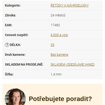
Kategorie
:
ŘETÍZKY A NÁHRDELNÍKY
Záruka
:
24 měsíců
EAN
:
17482
Cenové rozpětí
:
6.000 a více
?
DÉLKA
:
55
Druh kamene
:
Bez kamene
SKLADEM NA PRODEJNĚ
:
SKLADEM -ODESÍLÁME IHNED
Šířka
:
1,4 mm
Potřebujete poradit?