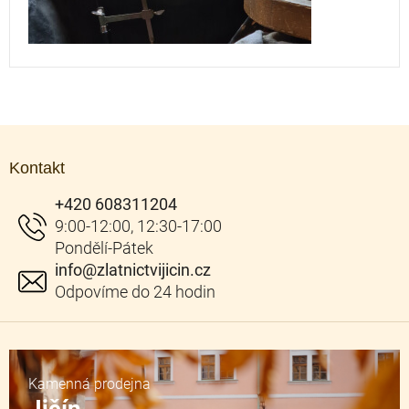
Z
á
Kontakt
p
a
+420 608311204
t
í
info
@
zlatnictvijicin.cz
Kamenná prodejna
Jičín