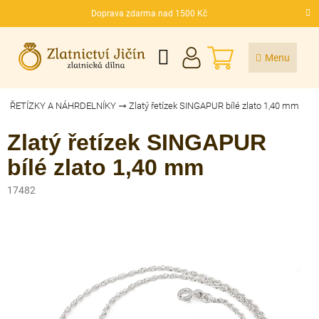
Přejít
Doprava zdarma nad 1500 Kč
na
CZK
obsah
NÁKUPNÍ
KOŠÍK
ŘETÍZKY A NÁHRDELNÍKY
Zlatý řetízek SINGAPUR bílé zlato 1,40 mm
Zlatý řetízek SINGAPUR
bílé zlato 1,40 mm
17482