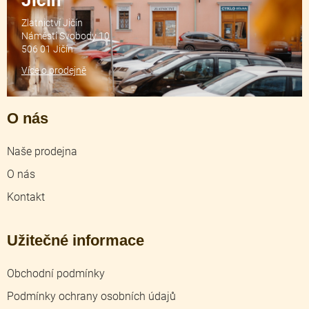
Zlatnictví Jičín
Náměstí Svobody 10
506 01 Jičín
Více o prodejně
O nás
Naše prodejna
O nás
Kontakt
Užitečné informace
Obchodní podmínky
Podmínky ochrany osobních údajů