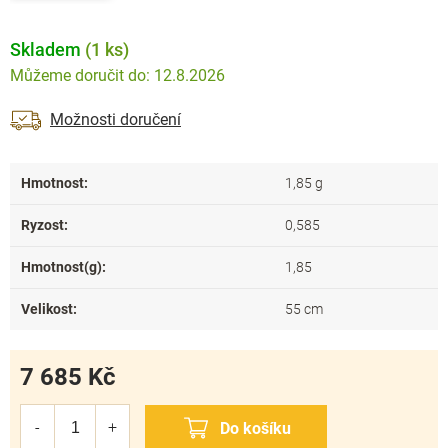
Skladem
(1 ks)
12.8.2026
Možnosti doručení
Hmotnost
:
1,85 g
Ryzost
:
0,585
Hmotnost(g)
:
1,85
Velikost
:
55 cm
7 685 Kč
Měrná
cena: