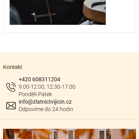
Z
á
Kontakt
p
a
+420 608311204
t
í
info
@
zlatnictvijicin.cz