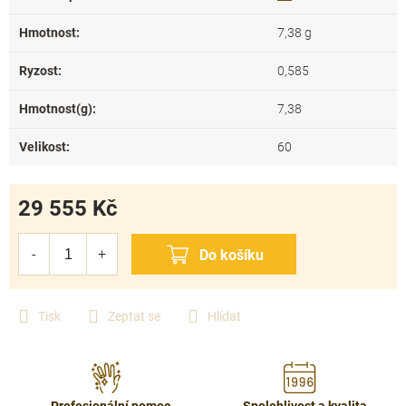
Hmotnost
:
7,38 g
Ryzost
:
0,585
Hmotnost(g)
:
7,38
Velikost
:
60
29 555 Kč
Měrná
cena:
Tisk
Zeptat se
Hlídat