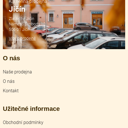
Kamenná prodejna
Jičín
Zlatnictví Jičín
Náměstí Svobody 10
506 01 Jičín
Více o prodejně
O nás
Naše prodejna
O nás
Kontakt
Užitečné informace
Obchodní podmínky