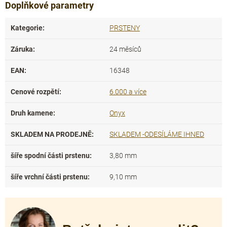
Doplňkové parametry
Kategorie
:
PRSTENY
Záruka
:
24 měsíců
EAN
:
16348
Cenové rozpětí
:
6.000 a více
Druh kamene
:
Onyx
SKLADEM NA PRODEJNĚ
:
SKLADEM -ODESÍLÁME IHNED
šíře spodní části prstenu
:
3,80 mm
šíře vrchní části prstenu
:
9,10 mm