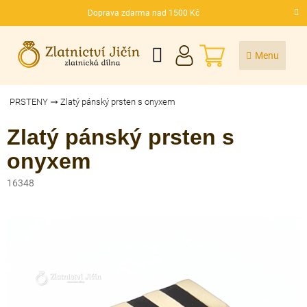
Přejít
Doprava zdarma nad 1500 Kč
na
CZK
obsah
NÁKUPNÍ
KOŠÍK
PRSTENY
Zlatý pánský prsten s onyxem
Zlatý pánský prsten s
onyxem
16348