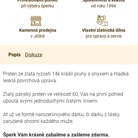
Profesionální pomoc
Spolehlivost a kvalita
při výběru šperku
od roku 1996
Kamenná prodejna
Vlastní zlatnická dílna
v Jičíně
pro úpravy a servis
Popis
Diskuze
Prsten ze zlata ryzosti 14k krášlí pruhy s onyxem a hladká
lesklá povrchová úprava.
Zlatý pánský prsten ve velikosti 60, Vás na první pohled
upoutá svými jednoduchými čistými liniemi.
Ať už ve formě narozeninového dárku, či dárku z lásky,
zaručeně ohromí každého muže.
Šperk Vám krásně zabalíme a zašleme zdarma.